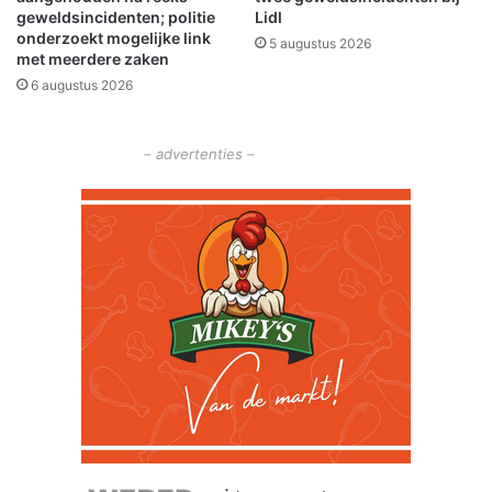
geweldsincidenten; politie
Lidl
a
n
onderzoekt mogelijke link
5 augustus 2026
n
t
met meerdere zaken
l
e
6 augustus 2026
u
e
c
r
h
t
– advertenties –
t
:
a
F
l
a
a
n
r
t
m
a
s
t
i
q
u
e
!