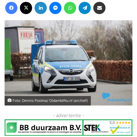
Facebook
X
LinkedIn
Messenger
WhatsApp
Telegram
Deel via Email
Foto: Dennis Postma/ OldambtNu.nl (archief)
- advertentie -