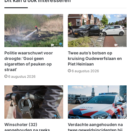
Dit kan u ook interesseren
2
o
8
m
m
t
e
d
t
a
m
t
a
z
a
i
n
e
Politie waarschuwt voor
Twee auto’s botsen op
d
n
droogte: ‘Gooi geen
kruising Oudewerfslaan en
e
.
sigaretten of peuken op
Piet Heinlaan
l
straat’
.
6 augustus 2026
i
.
6 augustus 2026
j
F
k
2
s
D
e
C
t
p
e
r
s
e
Winschoter (32)
Verdachte aangehouden na
t
s
aangehouden na reeks
twee geweldsincidenten bij
v
e