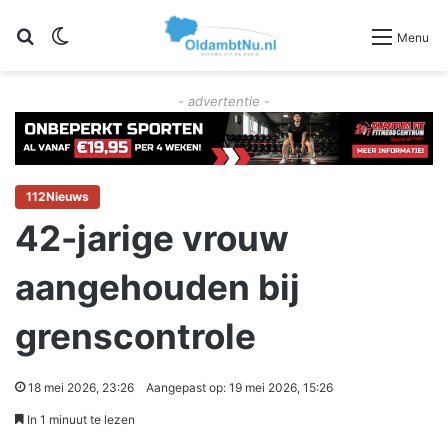
Zoeken
Switch skin
Menu
- advertentie -
112Nieuws
42-jarige vrouw
aangehouden bij
grenscontrole
18 mei 2026, 23:26
Aangepast op: 19 mei 2026, 15:26
In 1 minuut te lezen