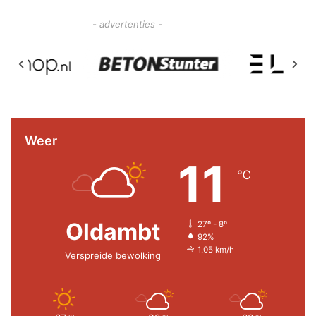
- advertenties -
Weer
11
℃
Oldambt
27º - 8º
92%
1.05 km/h
Verspreide bewolking