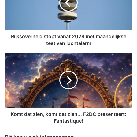
s
o
v
e
r
h
Rijksoverheid stopt vanaf 2028 met maandelijkse
e
test van luchtalarm
i
d
K
s
o
t
m
o
t
p
d
t
a
v
t
a
z
n
i
a
e
Komt dat zien, komt dat zien... F2DC presenteert:
f
n
Fantastique!
2
,
0
k