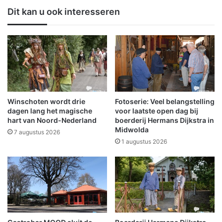
a
r
Dit kan u ook interesseren
t
i
s
j
C
v
l
e
u
n
b
i
e
n
n
O
A
l
Winschoten wordt drie
Fotoserie: Veel belangstelling
k
d
dagen lang het magische
voor laatste open dag bij
e
a
hart van Noord-Nederland
boerderij Hermans Dijkstra in
i
Midwolda
m
7 augustus 2026
T
b
1 augustus 2026
u
t
w
m
i
o
n
d
n
e
e
r
n
n