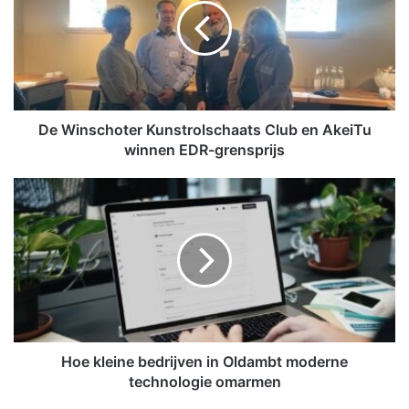
i
n
s
c
h
o
t
De Winschoter Kunstrolschaats Club en AkeiTu
e
winnen EDR-grensprijs
r
K
H
u
o
n
e
s
k
t
l
r
e
o
i
l
n
s
e
c
b
Hoe kleine bedrijven in Oldambt moderne
h
e
technologie omarmen
a
d