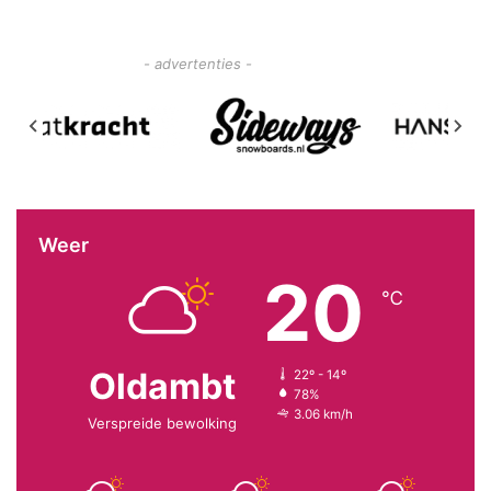
- advertenties -
Weer
20
℃
Oldambt
22º - 14º
78%
3.06 km/h
Verspreide bewolking