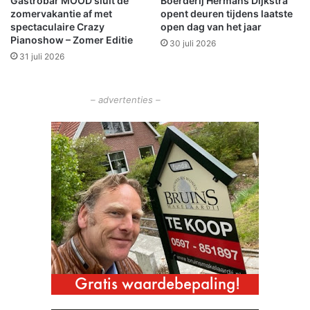
Gastrobar MOOD sluit de
Boerderij Hermans Dijkstra
E
e
zomervakantie af met
opent deuren tijdens laatste
D
t
spectaculaire Crazy
open dag van het jaar
R
e
Pianoshow – Zomer Editie
30 juli 2026
-
c
31 juli 2026
g
h
r
n
e
o
– advertenties –
n
l
s
o
p
g
r
i
i
e
j
o
s
m
a
r
m
e
n