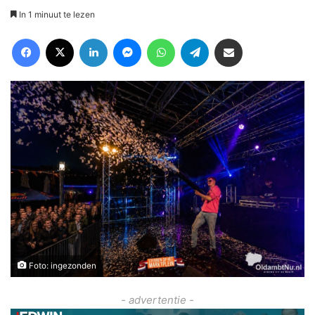
In 1 minuut te lezen
Facebook
X
LinkedIn
Messenger
WhatsApp
Telegram
Deel via Email
Foto: ingezonden
- advertentie -