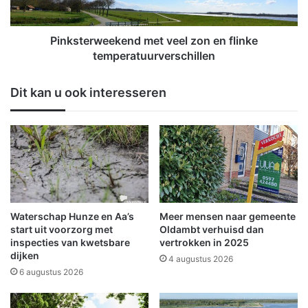
n
r
t
w
j
e
Pinksterweekend met veel zon en flinke
e
e
temperatuurverschillen
'
k
v
e
Dit kan u ook interesseren
a
n
n
d
a
m
f
e
2
t
2
v
m
e
e
e
i
l
Waterschap Hunze en Aa’s
Meer mensen naar gemeente
b
z
start uit voorzorg met
Oldambt verhuisd dan
i
o
inspecties van kwetsbare
vertrokken in 2025
j
dijken
n
4 augustus 2026
R
e
6 augustus 2026
T
n
V
f