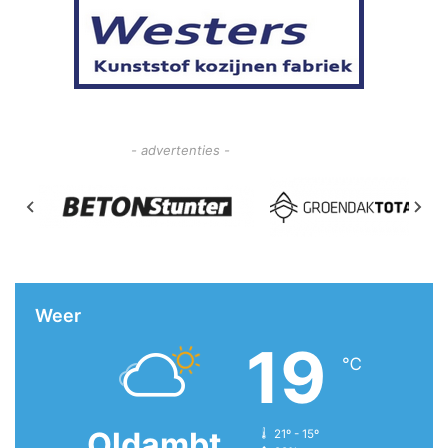
- advertenties -
Weer
19
℃
Oldambt
21º - 15º