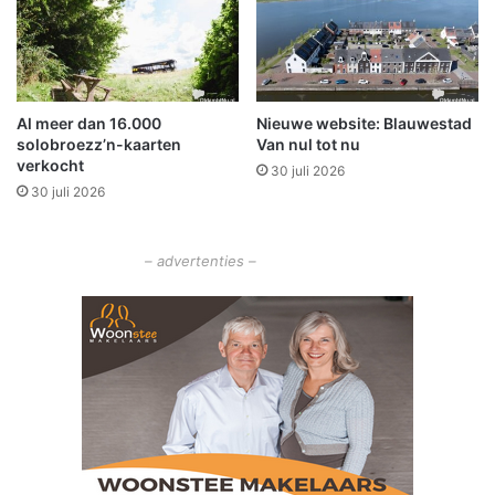
N
l
o
i
o
n
r
k
d
e
Al meer dan 16.000
Nieuwe website: Blauwestad
t
solobroezz’n-kaarten
Van nul tot nu
e
verkocht
30 juli 2026
m
30 juli 2026
p
e
r
– advertenties –
a
t
u
u
r
v
e
r
s
c