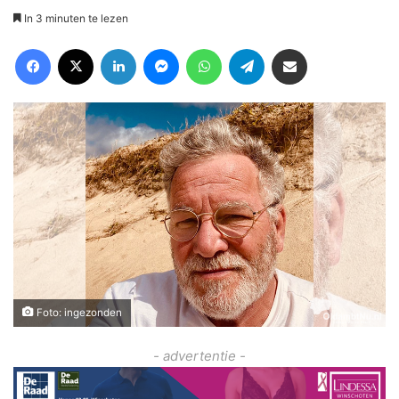
In 3 minuten te lezen
Facebook
X
LinkedIn
Messenger
WhatsApp
Telegram
Deel via Email
Foto: ingezonden
- advertentie -