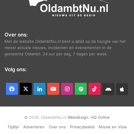
Over ons:
Met de website OldambtNu.nl bent u altijd op de hoogte van het
meest actuele nieuws, incidenten en evenementen in de
gemeente Oldambt. 24 uur per dag, 7 dagen per week.
Volg ons:
Facebook
X
LinkedIn
YouTube
Instagram
Spotify
TikTok
Android
App
app
Ap
© 2026, OldambtNu.nl
Webdesign:
HQ Online
Tijdlijn
Adverteren
Over ons
Privacybeleid
Missie en Visie