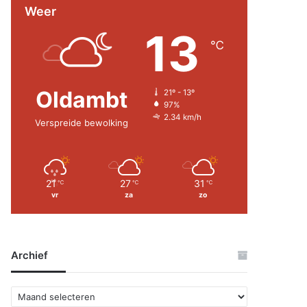
Weer
13
℃
Oldambt
21º - 13º
97%
2.34 km/h
Verspreide bewolking
21
27
31
℃
℃
℃
vr
za
zo
Archief
A