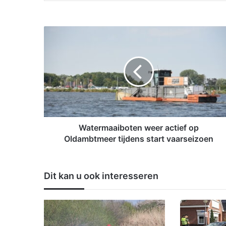
W
a
t
e
r
m
a
a
i
b
Watermaaiboten weer actief op
o
Oldambtmeer tijdens start vaarseizoen
t
e
n
Dit kan u ook interesseren
w
e
e
r
a