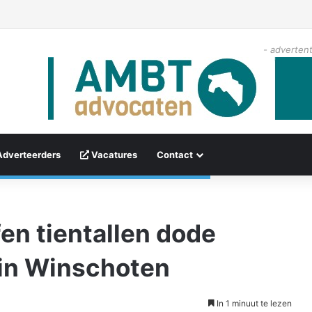
- advertent
Adverteerders
Vacatures
Contact
fen tientallen dode
 in Winschoten
In 1 minuut te lezen