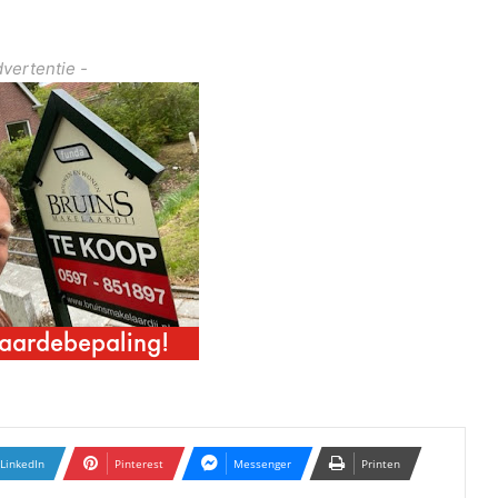
dvertentie -
LinkedIn
Pinterest
Messenger
Printen