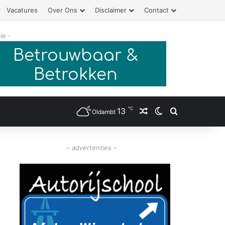
Vacatures
Over Ons
Disclaimer
Contact
ie -
℃
13
Willekeurig artikel
Switch skin
Zoeken
Oldambt
– advertenties –