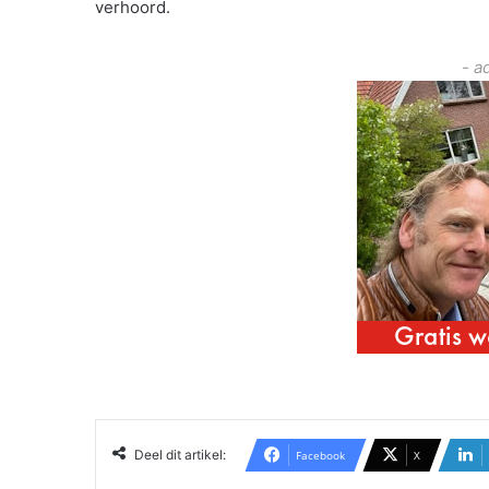
verhoord.
- a
Deel dit artikel:
Facebook
X