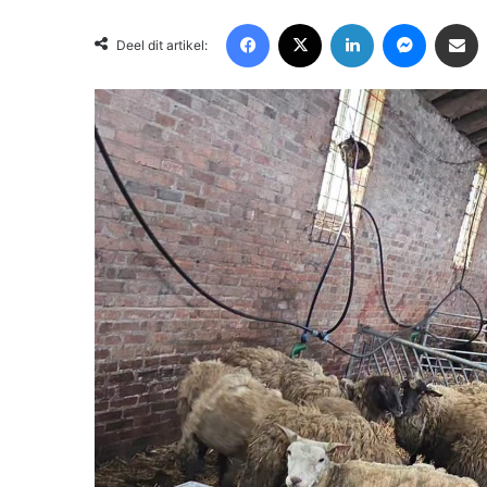
Facebook
X
LinkedIn
Messenger
Deel via Email
Deel dit artikel: