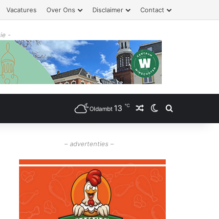
Vacatures
Over Ons
Disclaimer
Contact
ie -
℃
13
Willekeurig artikel
Switch skin
Zoeken
Oldambt
– advertenties –