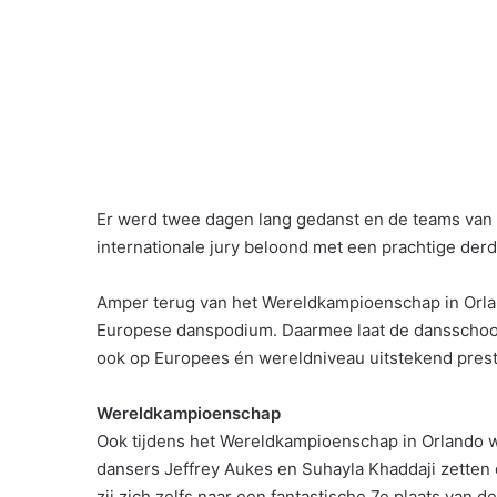
Er werd twee dagen lang gedanst en de teams van 
internationale jury beloond met een prachtige derd
Amper terug van het Wereldkampioenschap in Orlan
Europese danspodium. Daarmee laat de dansschool o
ook op Europees én wereldniveau uitstekend prest
Wereldkampioenschap
Ook tijdens het Wereldkampioenschap in Orlando w
dansers Jeffrey Aukes en Suhayla Khaddaji zetten 
zij zich zelfs naar een fantastische 7e plaats van d