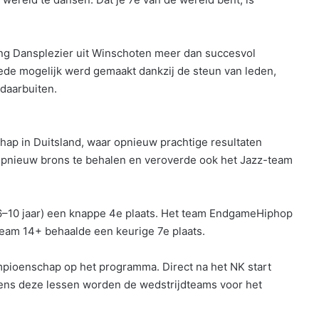
ng Dansplezier uit Winschoten meer dan succesvol
ede mogelijk werd gemaakt dankzij de steun van leden,
daarbuiten.
ap in Duitsland, waar opnieuw prachtige resultaten
 opnieuw brons te behalen en veroverde ook het Jazz-team
(6–10 jaar) een knappe 4e plaats. Het team EndgameHiphop
team 14+ behaalde een keurige 7e plaats.
mpioenschap op het programma. Direct na het NK start
dens deze lessen worden de wedstrijdteams voor het