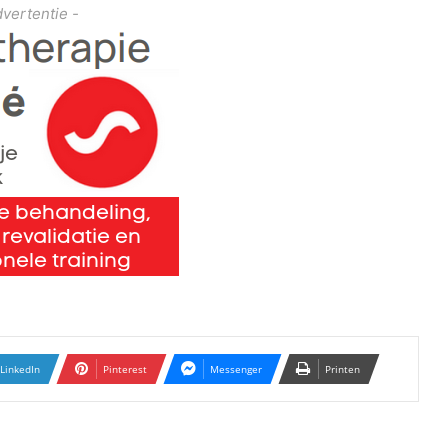
dvertentie -
LinkedIn
Pinterest
Messenger
Printen