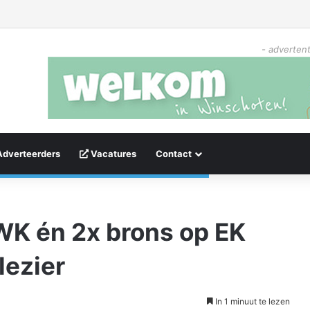
- advertent
Adverteerders
Vacatures
Contact
WK én 2x brons op EK
lezier
In 1 minuut te lezen