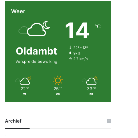
Weer
14
℃
Oldambt
22º - 13º
97%
2.7 km/h
Verspreide bewolking
22
25
33
℃
℃
℃
vr
za
zo
Archief