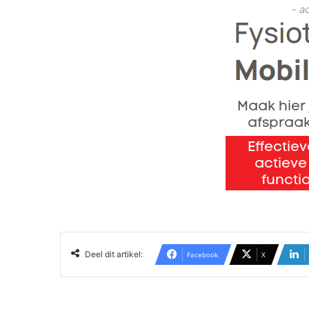
- a
Deel dit artikel:
Facebook
X