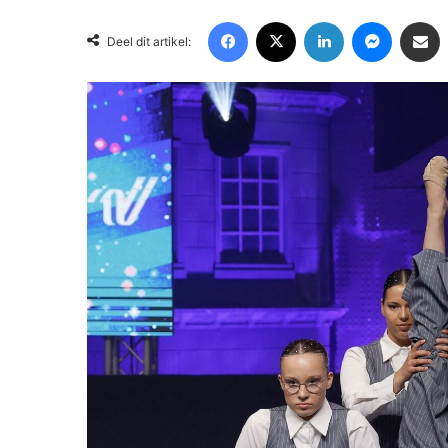
Facebook
X
LinkedIn
Messenger
Deel via Email
Deel dit artikel: