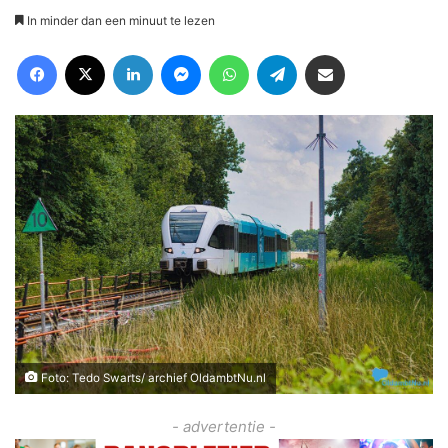
In minder dan een minuut te lezen
Facebook
X
LinkedIn
Messenger
WhatsApp
Telegram
Deel via Email
Foto: Tedo Swarts/ archief OldambtNu.nl
- advertentie -