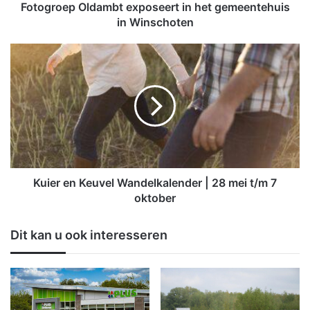
O
Fotogroep Oldambt exposeert in het gemeentehuis
l
in Winschoten
d
a
K
m
u
b
i
t
e
e
r
x
e
p
n
o
K
s
e
e
u
Kuier en Keuvel Wandelkalender | 28 mei t/m 7
e
v
oktober
r
e
t
l
Dit kan u ook interesseren
i
W
n
a
h
n
e
d
t
e