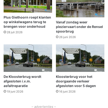
g
l
e
k
m
a
e
l
Plus Giethoorn roept klanten
e
e
op winkelwagens terug te
Vanaf zondag weer
n
n
brengen voor onderhoud
pleziervaart onder de Rensel
t
d
spoorbrug
28 juli 2026
e
e
26 juni 2026
h
r
u
|
i
2
s
8
i
m
n
e
W
i
i
De Kloosterbrug wordt
Kloosterbrug voor het
t
afgesloten i.v.m.
doorgaande verkeer
n
/
asfaltreparatie
afgesloten voor 5 dagen
s
m
c
19 juni 2026
16 juni 2026
7
h
o
o
k
t
– advertenties –
t