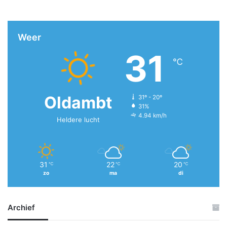
Weer
31
℃
Oldambt
31º - 20º
31%
4.94 km/h
Heldere lucht
31
22
20
℃
℃
℃
zo
ma
di
Archief