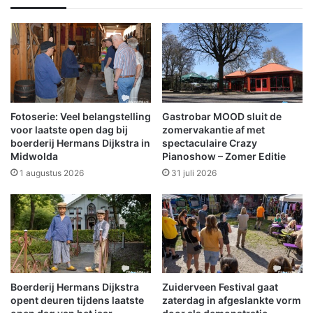
a
b
g
r
v
o
a
w
n
n
h
i
e
e
t
s
Fotoserie: Veel belangstelling
Gastrobar MOOD sluit de
j
p
voor laatste open dag bij
zomervakantie af met
a
o
boerderij Hermans Dijkstra in
spectaculaire Crazy
a
Midwolda
Pianoshow – Zomer Editie
p
r
u
1 augustus 2026
31 juli 2026
l
a
i
r
m
a
k
Boerderij Hermans Dijkstra
Zuiderveen Festival gaat
e
opent deuren tijdens laatste
zaterdag in afgeslankte vorm
n