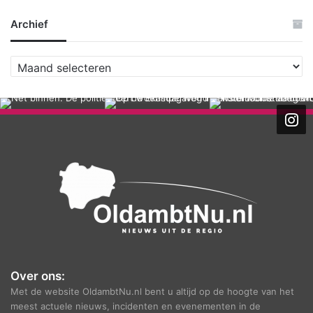
Archief
A
r
c
h
i
e
f
Over ons:
Met de website OldambtNu.nl bent u altijd op de hoogte van het
meest actuele nieuws, incidenten en evenementen in de