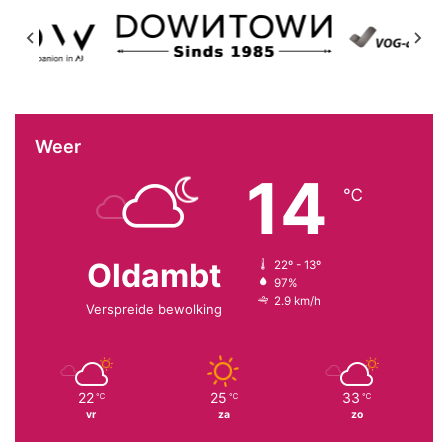
Weer
14
℃
Oldambt
22º - 13º
97%
2.9 km/h
Verspreide bewolking
22
25
33
℃
℃
℃
vr
za
zo