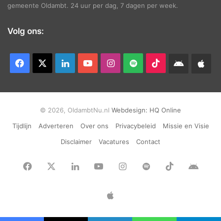
gemeente Oldambt. 24 uur per dag, 7 dagen per week.
Volg ons:
Facebook
X
LinkedIn
YouTube
Instagram
Spotify
TikTok
Android
App
app
Ap
© 2026, OldambtNu.nl
Webdesign:
HQ Online
Tijdlijn
Adverteren
Over ons
Privacybeleid
Missie en Visie
Disclaimer
Vacatures
Contact
Facebook
X
LinkedIn
YouTube
Instagram
Spotify
TikTok
Andr
app
Apple
App