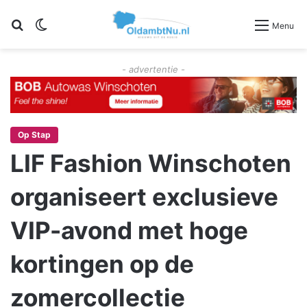
Zoeken
Switch skin
Menu
- advertentie -
Op Stap
LIF Fashion Winschoten
organiseert exclusieve
VIP-avond met hoge
kortingen op de
zomercollectie