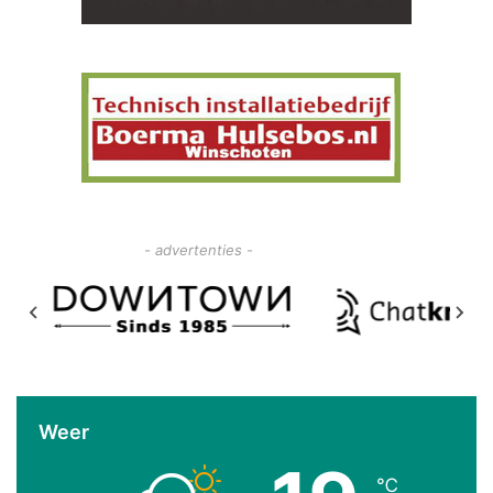
- advertenties -
Weer
℃