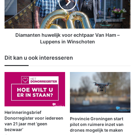
n
a
d
n
o
t
o
e
r
n
b
h
Diamanten huwelijk voor echtpaar Van Ham –
r
u
Luppens in Winschoten
a
w
n
e
Dit kan u ook interesseren
d
l
i
i
n
j
S
k
c
v
h
o
e
o
e
r
m
e
Herinneringsbrief
d
c
Donorregister voor iedereen
Provincie Groningen start
a
h
van 21 jaar met ‘geen
pilot om ruimere inzet van
k
bezwaar’
t
drones mogelijk te maken