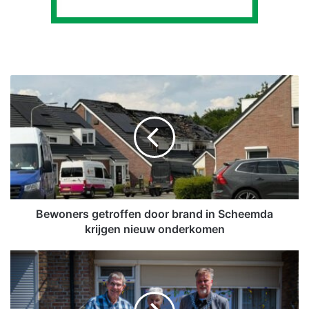
B
e
w
o
n
e
r
s
g
e
Bewoners getroffen door brand in Scheemda
t
krijgen nieuw onderkomen
r
o
D
f
i
f
a
e
m