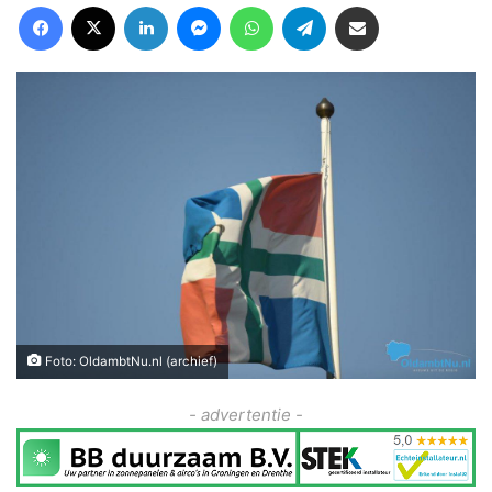
Facebook
X
LinkedIn
Messenger
WhatsApp
Telegram
Deel via Email
Foto: OldambtNu.nl (archief)
- advertentie -