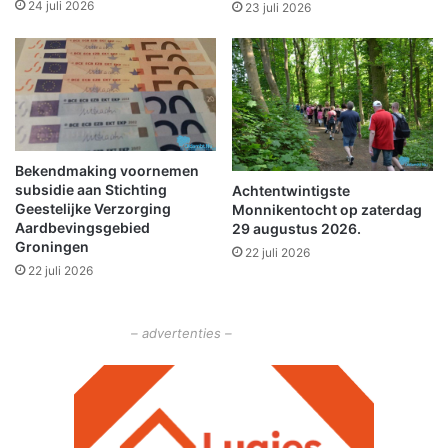
r
p
24 juli 2026
23 juli 2026
i
a
j
a
g
r
e
V
n
a
n
n
i
H
e
Bekendmaking voornemen
a
subsidie aan Stichting
u
Achtentwintigste
m
Geestelijke Verzorging
Monnikentocht op zaterdag
w
–
Aardbevingsgebied
29 augustus 2026.
o
L
Groningen
n
22 juli 2026
u
22 juli 2026
d
p
e
p
r
e
– advertenties –
k
n
o
s
m
i
e
n
n
W
i