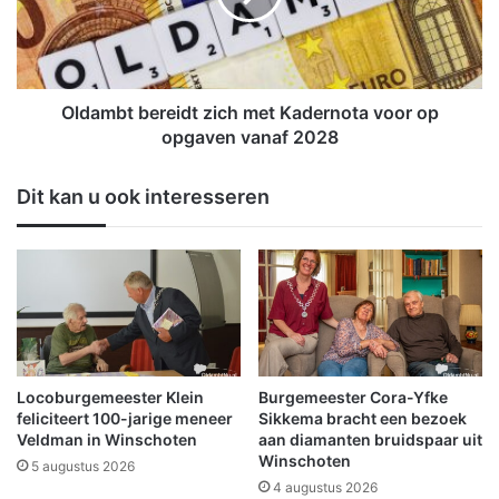
d
b
a
t
m
b
b
e
t
r
Oldambt bereidt zich met Kadernota voor op
a
e
opgaven vanaf 2028
c
i
t
d
Dit kan u ook interesseren
i
t
v
z
i
i
t
c
e
h
i
m
t
e
o
t
p
K
Locoburgemeester Klein
Burgemeester Cora-Yfke
S
a
feliciteert 100-jarige meneer
Sikkema bracht een bezoek
t
d
Veldman in Winschoten
aan diamanten bruidspaar uit
r
Winschoten
e
5 augustus 2026
a
r
4 augustus 2026