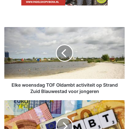
E
l
k
e
w
o
e
n
s
d
Elke woensdag TOF Oldambt activiteit op Strand
a
Zuid Blauwestad voor jongeren
g
T
O
O
l
F
d
O
a
l
m