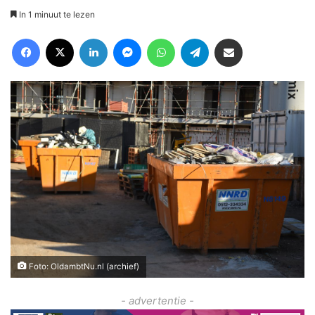
In 1 minuut te lezen
Facebook
X
LinkedIn
Messenger
WhatsApp
Telegram
Deel via Email
Foto: OldambtNu.nl (archief)
- advertentie -