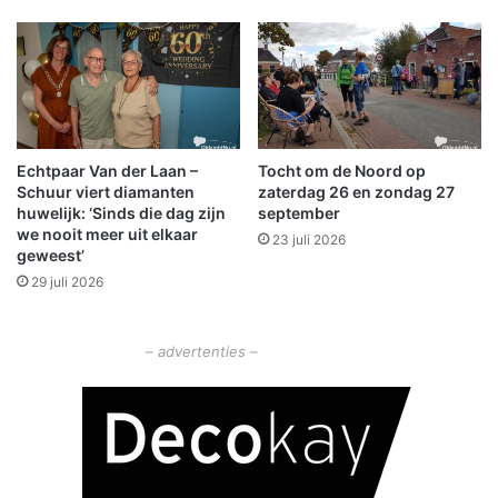
n
n
d
o
Z
t
u
a
i
v
d
o
B
o
Echtpaar Van der Laan –
Tocht om de Noord op
l
r
Schuur viert diamanten
zaterdag 26 en zondag 27
a
o
huwelijk: ‘Sinds die dag zijn
september
u
p
we nooit meer uit elkaar
23 juli 2026
w
o
geweest’
e
p
29 juli 2026
s
g
t
a
a
v
– advertenties –
d
e
v
n
o
v
o
a
r
n
j
a
o