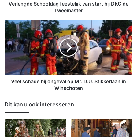
S
Verlengde Schooldag feestelijk van start bij DKC de
c
Tweemaster
h
o
V
o
e
l
e
d
l
a
s
g
c
f
h
e
a
e
d
s
e
Veel schade bij ongeval op Mr. D.U. Stikkerlaan in
t
b
Winschoten
e
i
l
j
Dit kan u ook interesseren
i
o
j
n
k
g
v
e
a
v