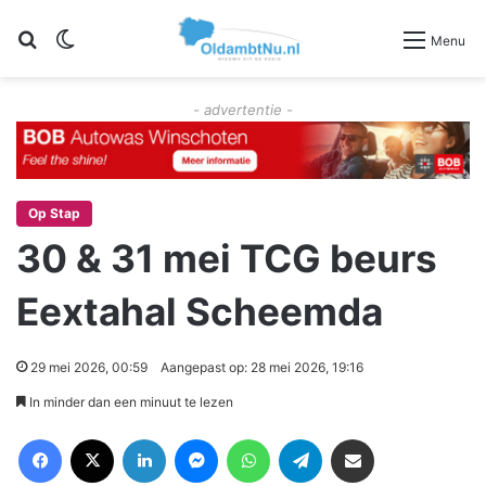
Zoeken
Switch skin
Menu
- advertentie -
Op Stap
30 & 31 mei TCG beurs
Eextahal Scheemda
29 mei 2026, 00:59
Aangepast op: 28 mei 2026, 19:16
In minder dan een minuut te lezen
Facebook
X
LinkedIn
Messenger
WhatsApp
Telegram
Deel via Email