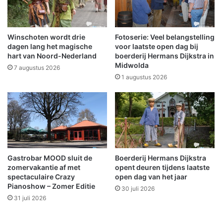
n
a
s
l
t
o
a
p
Winschoten wordt drie
Fotoserie: Veel belangstelling
r
M
dagen lang het magische
voor laatste open dag bij
t
r
hart van Noord-Nederland
boerderij Hermans Dijkstra in
b
Midwolda
.
7 augustus 2026
i
D
1 augustus 2026
j
.
D
U
K
.
C
S
d
t
e
i
T
k
Gastrobar MOOD sluit de
Boerderij Hermans Dijkstra
w
k
zomervakantie af met
opent deuren tijdens laatste
e
e
spectaculaire Crazy
open dag van het jaar
e
r
Pianoshow – Zomer Editie
30 juli 2026
m
l
31 juli 2026
a
a
s
a
t
n