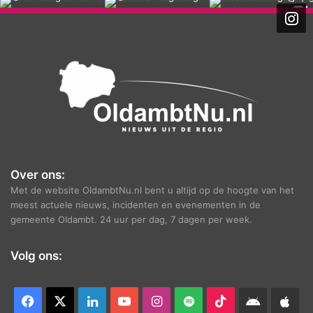
h
i
e
f
Over ons:
Met de website OldambtNu.nl bent u altijd op de hoogte van het
meest actuele nieuws, incidenten en evenementen in de
gemeente Oldambt. 24 uur per dag, 7 dagen per week.
Volg ons:
Facebook
X
LinkedIn
YouTube
Instagram
Spotify
TikTok
Android
App