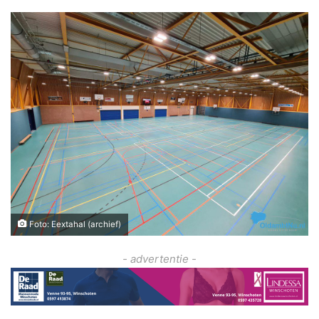
Foto: Eextahal (archief)
- advertentie -