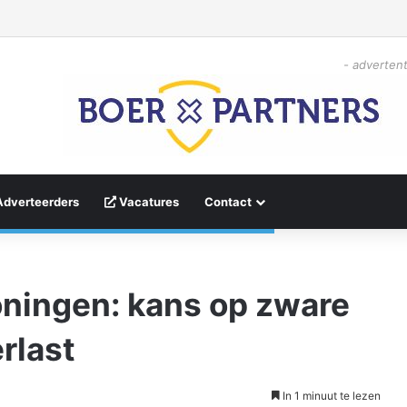
- advertent
Adverteerders
Vacatures
Contact
oningen: kans op zware
rlast
In 1 minuut te lezen