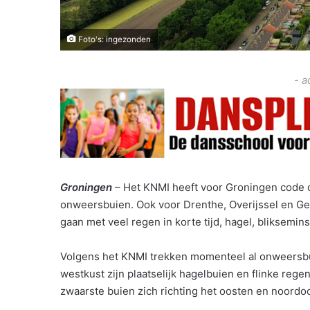
Foto's: ingezonden
- a
Groningen
– Het KNMI heeft voor Groningen code 
onweersbuien. Ook voor Drenthe, Overijssel en G
gaan met veel regen in korte tijd, hagel, bliksemin
Volgens het KNMI trekken momenteel al onweersbu
westkust zijn plaatselijk hagelbuien en flinke re
zwaarste buien zich richting het oosten en noordo