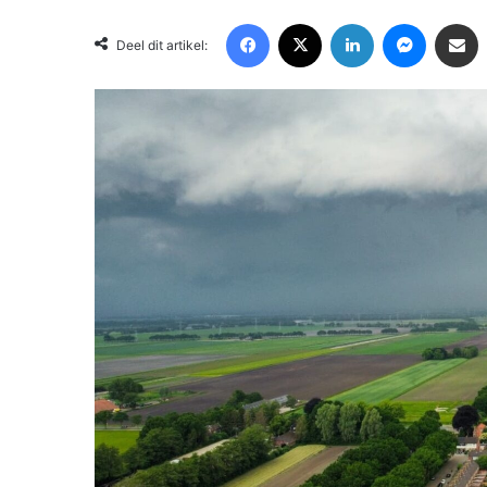
Facebook
X
LinkedIn
Messenger
Deel via Email
Deel dit artikel: