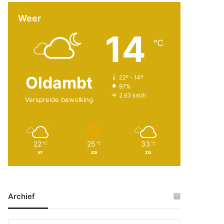
Weer
14
℃
Oldambt
22º - 14º
97%
2.63 km/h
Verspreide bewolking
22
25
33
℃
℃
℃
vr
za
zo
Archief