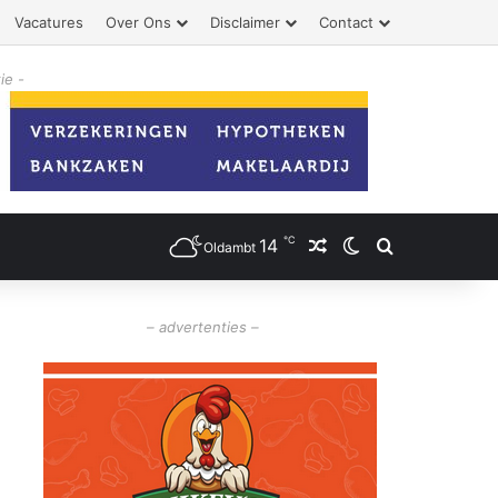
Vacatures
Over Ons
Disclaimer
Contact
ie -
℃
14
Willekeurig artikel
Switch skin
Zoeken
Oldambt
– advertenties –