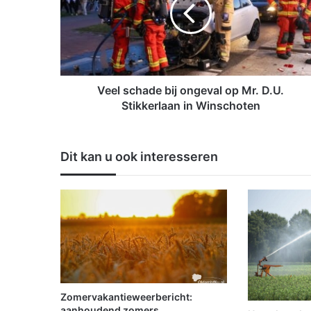
l
s
c
h
a
d
e
Veel schade bij ongeval op Mr. D.U.
b
Stikkerlaan in Winschoten
i
j
o
Dit kan u ook interesseren
n
g
e
v
a
l
o
p
M
r
Zomervakantieweerbericht:
.
aanhoudend zomers