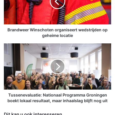
d
w
e
e
r
W
Brandweer Winschoten organiseert wedstrijden op
i
geheime locatie
n
s
T
c
u
h
s
o
s
t
e
e
n
n
e
o
v
r
a
g
l
Tussenevaluatie: Nationaal Programma Groningen
a
u
boekt lokaal resultaat, maar inhaalslag blijft nog uit
n
a
i
t
Dit kan u ook interesseren