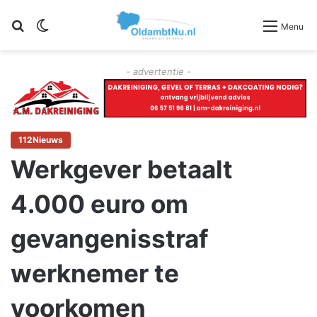
Zoeken
Switch skin
Menu
- advertentie -
112Nieuws
Werkgever betaalt
4.000 euro om
gevangenisstraf
werknemer te
voorkomen