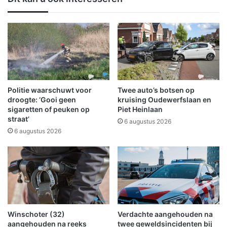
s
i
e
e
e
:
r
N
t
a
w
t
e
i
d
o
s
n
Politie waarschuwt voor
Twee auto’s botsen op
t
a
droogte: ‘Gooi geen
kruising Oudewerfslaan en
r
a
sigaretten of peuken op
Piet Heinlaan
i
straat’
l
6 augustus 2026
j
P
6 augustus 2026
d
r
e
o
n
g
o
r
p
a
g
m
e
m
Winschoter (32)
Verdachte aangehouden na
h
a
aangehouden na reeks
twee geweldsincidenten bij
e
G