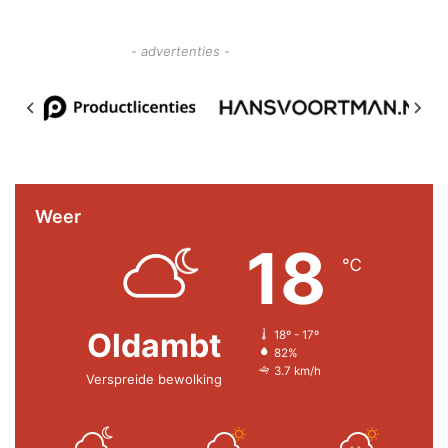
- advertenties -
Weer
18
℃
Oldambt
18º - 17º
82%
3.7 km/h
Verspreide bewolking