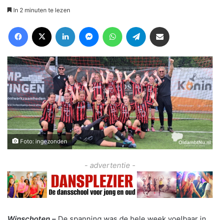
In 2 minuten te lezen
Facebook
X
LinkedIn
Messenger
WhatsApp
Telegram
Deel via Email
Foto: ingezonden
- advertentie -
Winschoten –
De spanning was de hele week voelbaar in