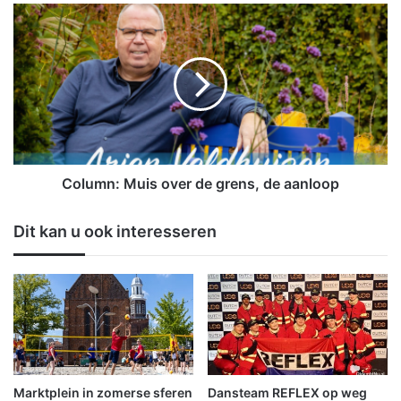
h
C
i
o
k
l
b
u
a
m
a
n
r
:
v
M
o
u
o
i
Column: Muis over de grens, de aanloop
r
s
p
o
Dit kan u ook interesseren
l
v
a
e
t
r
t
d
e
e
l
g
a
r
n
e
d
n
Marktplein in zomerse sferen
Dansteam REFLEX op weg