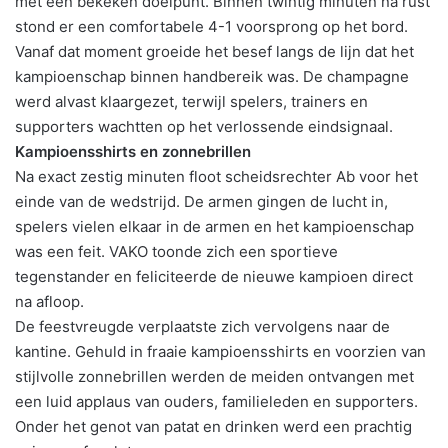
met een bekeken doelpunt. Binnen twintig minuten na rust
stond er een comfortabele 4-1 voorsprong op het bord.
Vanaf dat moment groeide het besef langs de lijn dat het
kampioenschap binnen handbereik was. De champagne
werd alvast klaargezet, terwijl spelers, trainers en
supporters wachtten op het verlossende eindsignaal.
Kampioensshirts en zonnebrillen
Na exact zestig minuten floot scheidsrechter Ab voor het
einde van de wedstrijd. De armen gingen de lucht in,
spelers vielen elkaar in de armen en het kampioenschap
was een feit. VAKO toonde zich een sportieve
tegenstander en feliciteerde de nieuwe kampioen direct
na afloop.
De feestvreugde verplaatste zich vervolgens naar de
kantine. Gehuld in fraaie kampioensshirts en voorzien van
stijlvolle zonnebrillen werden de meiden ontvangen met
een luid applaus van ouders, familieleden en supporters.
Onder het genot van patat en drinken werd een prachtig