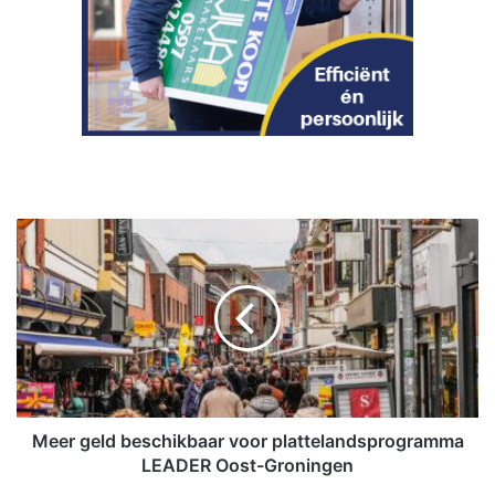
M
e
e
r
g
e
l
d
b
e
Meer geld beschikbaar voor plattelandsprogramma
s
LEADER Oost-Groningen
c