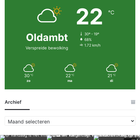
22
℃
Oldambt
30º - 19º
68%
1.72 km/h
Verspreide bewolking
30
22
21
℃
℃
℃
zo
ma
di
Archief
A
r
c
h