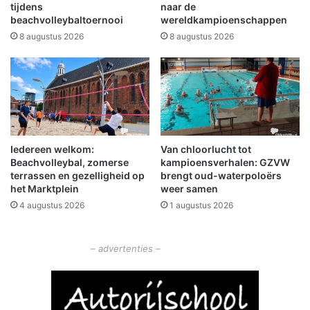
s
s
tijdens
naar de
p
,
beachvolleybaltoernooi
wereldkampioenschappen
r
d
8 augustus 2026
8 augustus 2026
o
e
g
a
r
a
a
n
m
l
m
o
a
o
L
Iedereen welkom:
Van chloorlucht tot
p
Beachvolleybal, zomerse
kampioensverhalen: GZVW
E
terrassen en gezelligheid op
brengt oud-waterpoloërs
A
het Marktplein
weer samen
D
4 augustus 2026
1 augustus 2026
E
R
O
– advertenties –
o
s
t
-
G