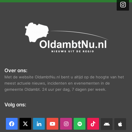
i
e
f
Over ons:
Met de website OldambtNu.nl bent u altijd op de hoogte van het
meest actuele nieuws, incidenten en evenementen in de
gemeente Oldambt. 24 uur per dag, 7 dagen per week.
Volg ons:
Facebook
X
LinkedIn
YouTube
Instagram
Spotify
TikTok
Android
App