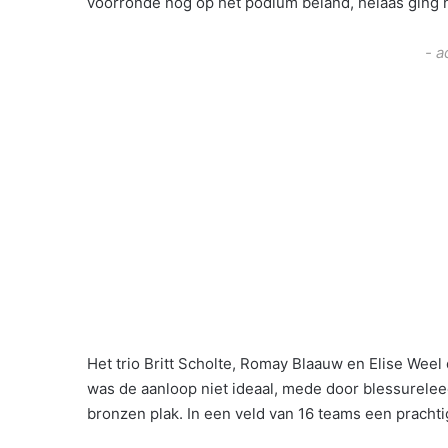
voorronde nog op het podium beland, helaas ging h
- a
Het trio Britt Scholte, Romay Blaauw en Elise Wee
was de aanloop niet ideaal, mede door blessureleed
bronzen plak. In een veld van 16 teams een prachti