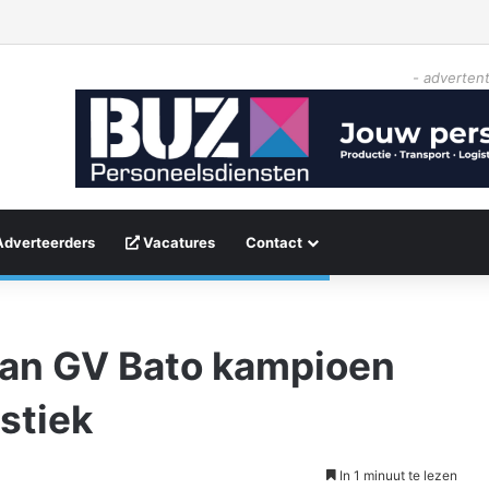
- advertent
Adverteerders
Vacatures
Contact
van GV Bato kampioen
stiek
In 1 minuut te lezen