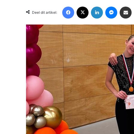
Facebook
X
LinkedIn
Messenger
Deel via Email
Deel dit artikel: