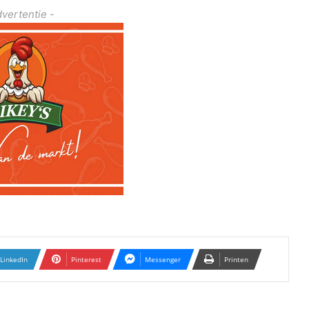
dvertentie -
LinkedIn
Pinterest
Messenger
Printen