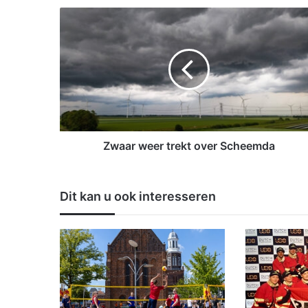
Z
w
a
a
r
w
e
e
r
t
Zwaar weer trekt over Scheemda
r
e
k
Dit kan u ook interesseren
t
o
v
e
r
S
c
h