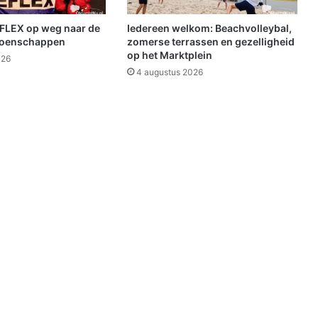
6
j
FLEX op weg naar de
Iedereen welkom: Beachvolleybal,
u
ioenschappen
zomerse terrassen en gezelligheid
n
op het Marktplein
026
i
4 augustus 2026