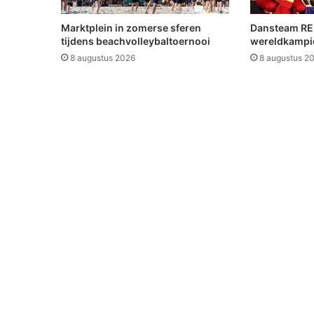
e
e
Marktplein in zomerse sferen
Dansteam RE
m
tijdens beachvolleybaltoernooi
wereldkamp
d
8 augustus 2026
8 augustus 2
a