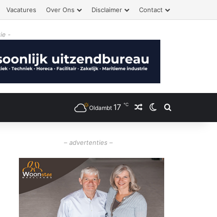
Vacatures
Over Ons
Disclaimer
Contact
ie -
℃
17
Willekeurig artikel
Switch skin
Zoeken
Oldambt
– advertenties –