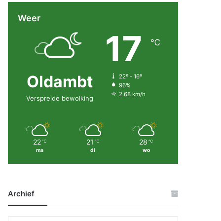
Weer
17
℃
Oldambt
22º - 16º
96%
2.68 km/h
Verspreide bewolking
22
21
28
℃
℃
℃
ma
di
wo
Archief