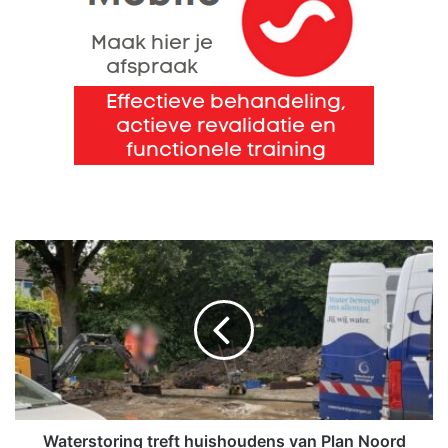
W
a
t
e
r
s
t
o
r
i
Waterstoring treft huishoudens van Plan Noord