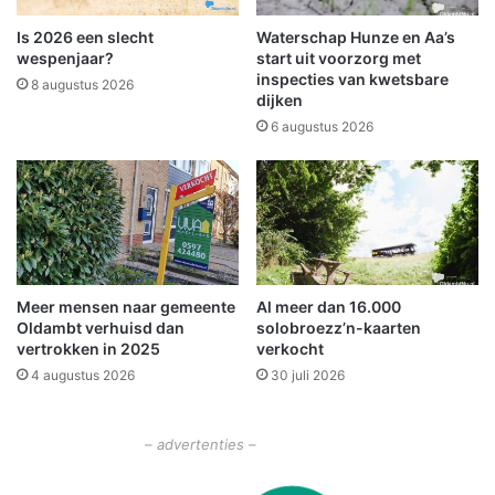
P
i
l
t
Is 2026 een slecht
Waterschap Hunze en Aa’s
a
e
wespenjaar?
start uit voorzorg met
n
n
inspecties van kwetsbare
8 augustus 2026
N
dijken
v
o
o
6 augustus 2026
o
o
r
r
d
t
i
j
d
e
Meer mensen naar gemeente
Al meer dan 16.000
l
Oldambt verhuisd dan
solobroezz’n-kaarten
i
vertrokken in 2025
verkocht
j
4 augustus 2026
30 juli 2026
k
e
n
– advertenties –
o
o
d