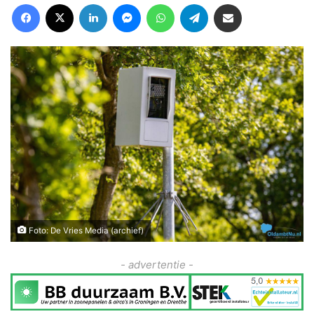
Facebook
X
LinkedIn
Messenger
WhatsApp
Telegram
Deel via Email
Foto: De Vries Media (archief)
- advertentie -