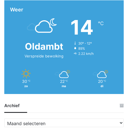
Weer
14
℃
Oldambt
30º - 12º
89%
2.22 km/h
Verspreide bewolking
30
22
20
℃
℃
℃
zo
ma
di
Archief
A
r