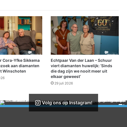
p
b
r
e
n
g
t
v
e
r
r Cora-Yfke Sikkema
Echtpaar Van der Laan – Schuur
h
ezoek aan diamanten
viert diamanten huwelijk: ‘Sinds
a
it Winschoten
die dag zijn we nooit meer uit
elkaar geweest’
l
026
e
29 juli 2026
n
t
o
Volg ons op Instagram!
t
l
e
v