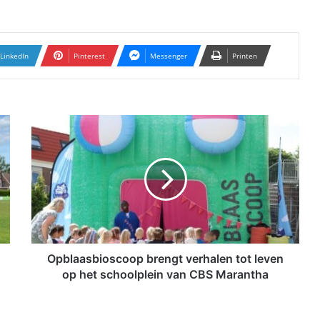
LinkedIn
Pinterest
Messenger
Printen
O
p
b
l
a
a
s
b
i
o
Opblaasbioscoop brengt verhalen tot leven
s
op het schoolplein van CBS Marantha
c
o
o