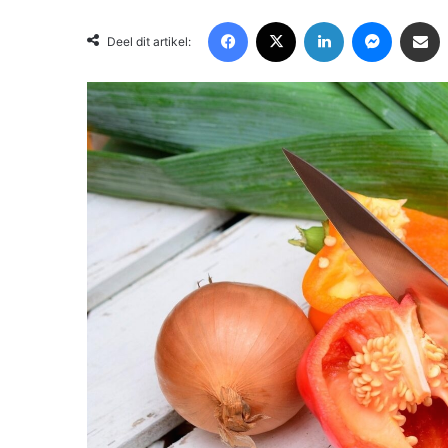
Facebook
X
LinkedIn
Messenger
Deel via Email
Deel dit artikel: