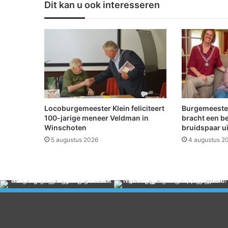
Dit kan u ook interesseren
j
e
n
i
e
u
w
e
t
r
Locoburgemeester Klein feliciteert
Burgemeeste
a
100-jarige meneer Veldman in
bracht een b
i
Winschoten
bruidspaar u
n
5 augustus 2026
4 augustus 2
e
r
v
a
n
H
e
i