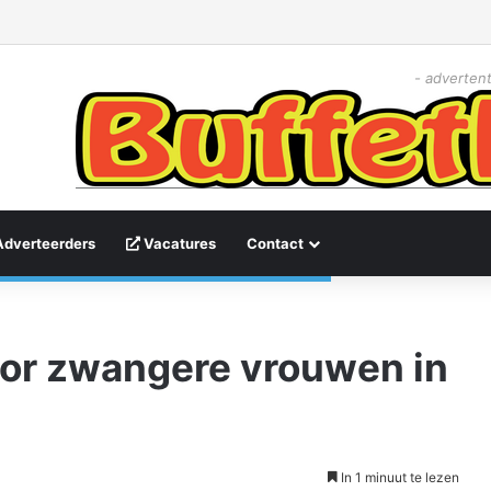
- advertent
Adverteerders
Vacatures
Contact
oor zwangere vrouwen in
In 1 minuut te lezen