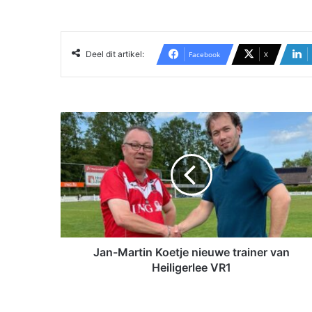
Deel dit artikel:
Facebook
X
J
a
n
-
M
a
r
t
i
n
Jan-Martin Koetje nieuwe trainer van
K
Heiligerlee VR1
o
e
t