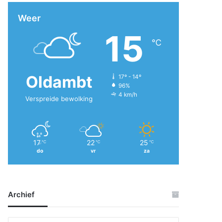
Weer
15
℃
Oldambt
17º - 14º
96%
4 km/h
Verspreide bewolking
17
22
25
℃
℃
℃
do
vr
za
Archief