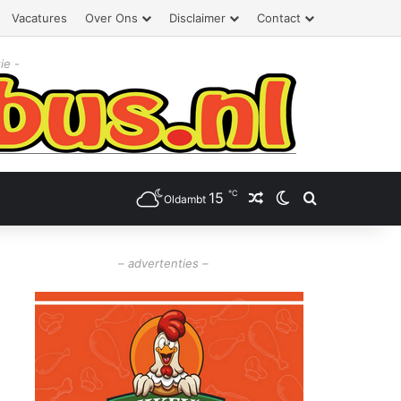
Vacatures
Over Ons
Disclaimer
Contact
ie -
℃
15
Willekeurig artikel
Switch skin
Zoeken
Oldambt
– advertenties –