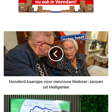
H
o
n
d
e
r
d
k
a
a
Honderd kaarsjes voor mevrouw Nieboer-Jansen
r
uit Heiligerlee
s
j
L
e
a
s
n