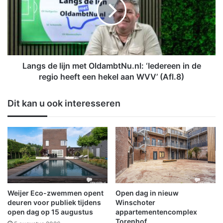
v
g
o
s
o
d
r
e
m
l
e
i
v
j
Langs de lijn met OldambtNu.nl: ‘Iedereen in de
r
n
regio heeft een hekel aan WVV’ (Afl.8)
o
m
u
e
Dit kan u ook interesseren
w
t
N
O
i
l
e
d
b
a
o
m
e
b
r
t
-
N
Weijer Eco-zwemmen opent
Open dag in nieuw
J
u
deuren voor publiek tijdens
Winschoter
a
.
open dag op 15 augustus
appartementencomplex
n
Torenhof
n