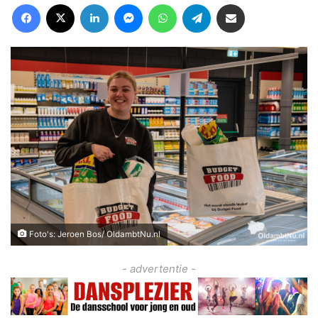
Facebook
X
LinkedIn
Messenger
WhatsApp
Telegram
Deel via Email
Foto's: Jeroen Bos/ OldambtNu.nl
- advertentie -