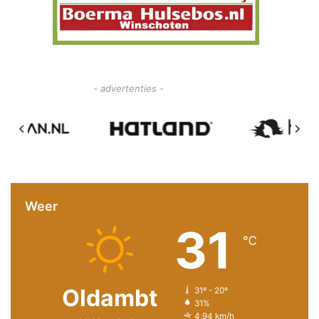
- advertenties -
Weer
31
℃
Oldambt
31º - 20º
31%
4.94 km/h