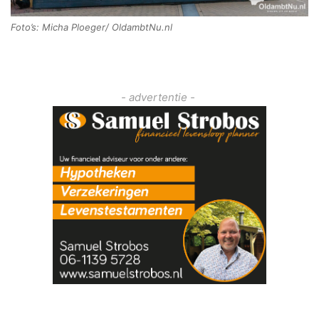
Foto’s: Micha Ploeger/ OldambtNu.nl
- advertentie -