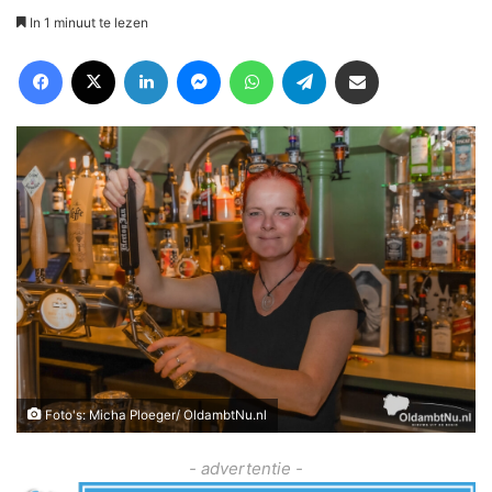
In 1 minuut te lezen
Facebook
X
LinkedIn
Messenger
WhatsApp
Telegram
Deel via Email
Foto's: Micha Ploeger/ OldambtNu.nl
- advertentie -