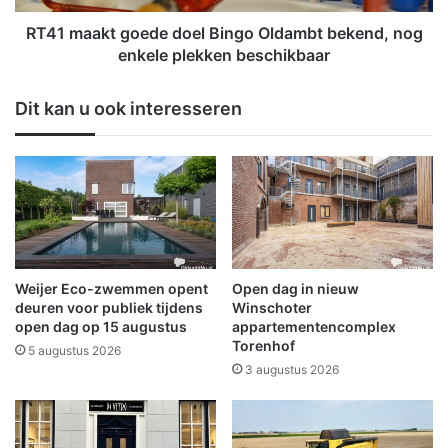
g
t
e
g
RT41 maakt goede doel Bingo Oldambt bekend, nog
o
o
enkele plekken beschikbaar
p
e
e
d
Dit kan u ook interesseren
n
e
d
d
i
o
n
e
W
l
i
B
n
i
s
n
c
g
Weijer Eco-zwemmen opent
Open dag in nieuw
h
o
deuren voor publiek tijdens
Winschoter
o
O
open dag op 15 augustus
appartementencomplex
t
Torenhof
l
5 augustus 2026
e
d
3 augustus 2026
n
a
,
m
g
b