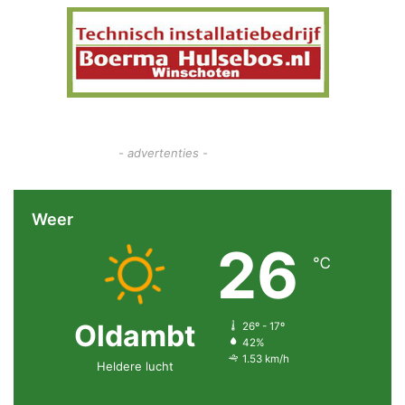
- advertenties -
Weer
26
℃
Oldambt
26º - 17º
42%
1.53 km/h
Heldere lucht