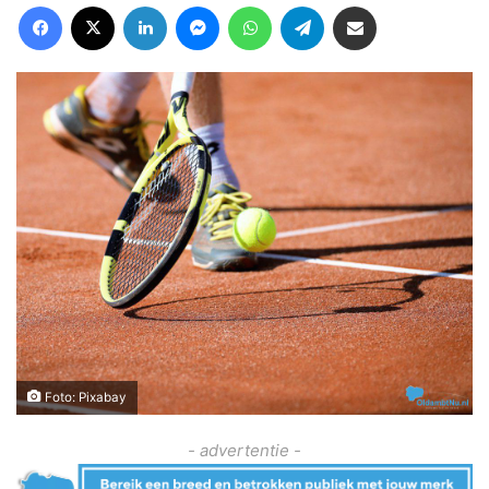
Facebook
X
LinkedIn
Messenger
WhatsApp
Telegram
Deel via Email
Foto: Pixabay
- advertentie -