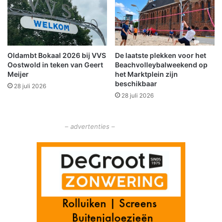
o
i
o
n
r
g
d
:
e
O
Oldambt Bokaal 2026 bij VVS
De laatste plekken voor het
G
o
Oostwold in teken van Geert
Beachvolleybalweekend op
e
g
Meijer
het Marktplein zijn
z
c
beschikbaar
28 juli 2026
o
a
28 juli 2026
n
f
d
é
e
W
– advertenties –
J
i
e
n
u
s
g
c
d
h
o
t
e
n