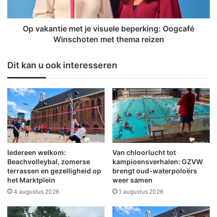
n
t
k
i
t
e
Op vakantie met je visuele beperking: Oogcafé
a
m
Winschoten met thema reizen
a
e
n
t
Dit kan u ook interesseren
d
j
a
e
c
v
h
i
t
s
a
u
a
e
n
l
d
e
Iedereen welkom:
Van chloorlucht tot
e
b
Beachvolleybal, zomerse
kampioensverhalen: GZVW
W
e
terrassen en gezelligheid op
brengt oud-waterpoloërs
e
het Marktplein
weer samen
p
e
e
4 augustus 2026
1 augustus 2026
k
r
v
k