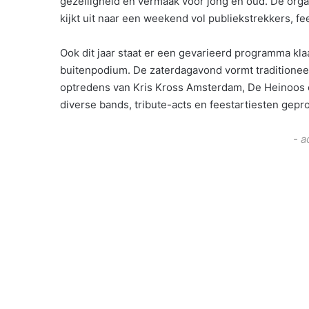
gezelligheid en vermaak voor jong en oud. De org
kijkt uit naar een weekend vol publiekstrekkers, fe
Ook dit jaar staat er een gevarieerd programma kl
buitenpodium. De zaterdagavond vormt traditioneel
optredens van Kris Kross Amsterdam, De Heinoos e
diverse bands, tribute-acts en feestartiesten gep
- a