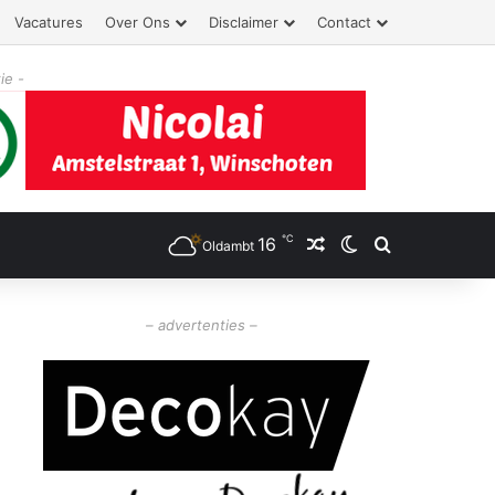
Vacatures
Over Ons
Disclaimer
Contact
ie -
℃
16
Willekeurig artikel
Switch skin
Zoeken
Oldambt
– advertenties –