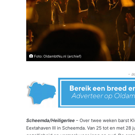
Foto: OldambtNu.nl (archief)
- a
Scheemda/Heiligerlee
– Over twee weken barst Kl
Eextahaven III in Scheemda. Van 25 tot en met 28 ju