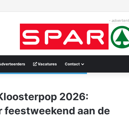
- advertent
Adverteerders
Vacatures
Contact
Kloosterpop 2026:
or feestweekend aan de