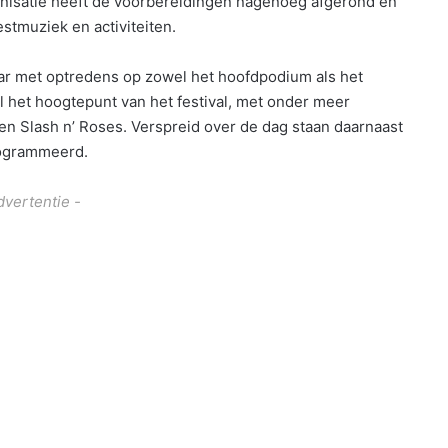
anisatie heeft de voorbereidingen nagenoeg afgerond en
estmuziek en activiteiten.
aar met optredens op zowel het hoofdpodium als het
 het hoogtepunt van het festival, met onder meer
n Slash n’ Roses. Verspreid over de dag staan daarnaast
rogrammeerd.
dvertentie -