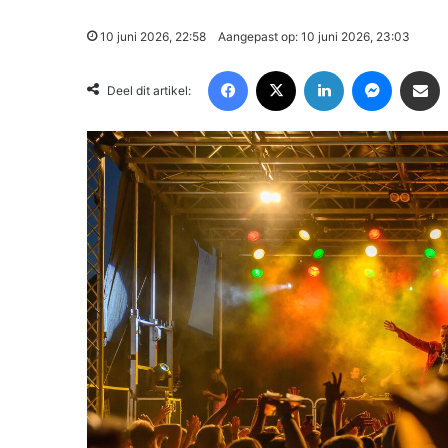
10 juni 2026, 22:58
Aangepast op: 10 juni 2026, 23:03
Facebook
X
LinkedIn
Messenger
Deel via Email
Deel dit artikel: