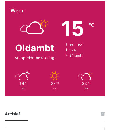
Weer
15
℃
Oldambt
18º - 15º
92%
2.1 km/h
Verspreide bewolking
16
27
33
℃
℃
℃
vr
za
zo
Archief