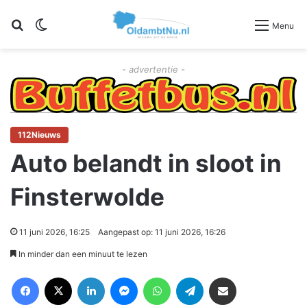
Zoeken
Switch skin
Menu
- advertentie -
112Nieuws
Auto belandt in sloot in
Finsterwolde
11 juni 2026, 16:25
Aangepast op: 11 juni 2026, 16:26
In minder dan een minuut te lezen
Facebook
X
LinkedIn
Messenger
WhatsApp
Telegram
Deel via Email