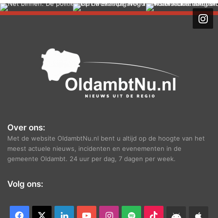
h
i
e
f
Over ons:
Met de website OldambtNu.nl bent u altijd op de hoogte van het
meest actuele nieuws, incidenten en evenementen in de
gemeente Oldambt. 24 uur per dag, 7 dagen per week.
Volg ons:
Facebook
X
LinkedIn
YouTube
Instagram
Spotify
TikTok
Android
App