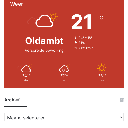
Weer
21
℃
Oldambt
24º - 18º
71%
7.85 km/h
Verspreide bewolking
24
22
26
℃
℃
℃
do
vr
za
Archief
A
r
c