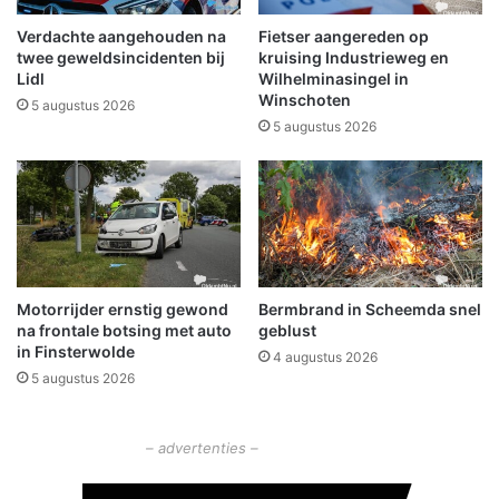
e
l
g
e
Verdachte aangehouden na
Fietser aangereden op
e
k
twee geweldsincidenten bij
kruising Industrieweg en
s
k
Lidl
Wilhelminasingel in
l
Winschoten
a
5 augustus 2026
a
g
5 augustus 2026
a
e
g
i
d
n
z
F
i
i
j
n
n
s
Motorrijder ernstig gewond
Bermbrand in Scheemda snel
t
na frontale botsing met auto
geblust
e
in Finsterwolde
4 augustus 2026
r
5 augustus 2026
w
o
l
– advertenties –
d
e