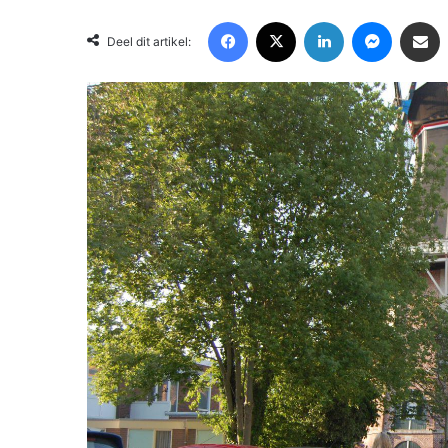
Facebook
X
LinkedIn
Messenger
Deel via Email
Deel dit artikel: