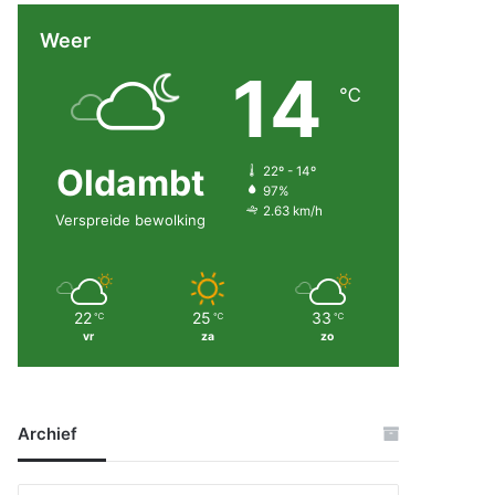
Weer
14
℃
Oldambt
22º - 14º
97%
2.63 km/h
Verspreide bewolking
22
25
33
℃
℃
℃
vr
za
zo
Archief