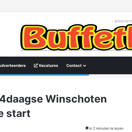
- advertent
Adverteerders
Vacatures
Contact
nd4daagse Winschoten
e start
In 2 minuten te lezen