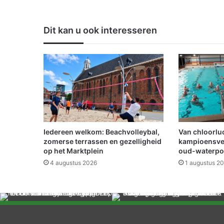
e
r
a
Dit kan u ook interesseren
a
d
O
l
d
a
m
b
t
z
Iedereen welkom: Beachvolleybal,
Van chloorluc
o
zomerse terrassen en gezelligheid
kampioensve
e
op het Marktplein
oud-waterpo
k
4 augustus 2026
1 augustus 2
t
n
i
e
u
w