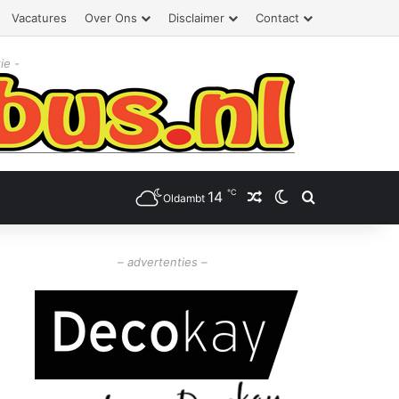
Vacatures
Over Ons
Disclaimer
Contact
ie -
℃
14
Willekeurig artikel
Switch skin
Zoeken
Oldambt
– advertenties –