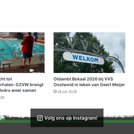
r
k
e
n
n
i
n
g
g
e
m
e
e
ht tot
Oldambt Bokaal 2026 bij VVS
n
rhalen: GZVW brengt
Oostwold in teken van Geert Meijer
t
loërs weer samen
28 juli 2026
e
026
v
o
o
Volg ons op Instagram!
r
z
o