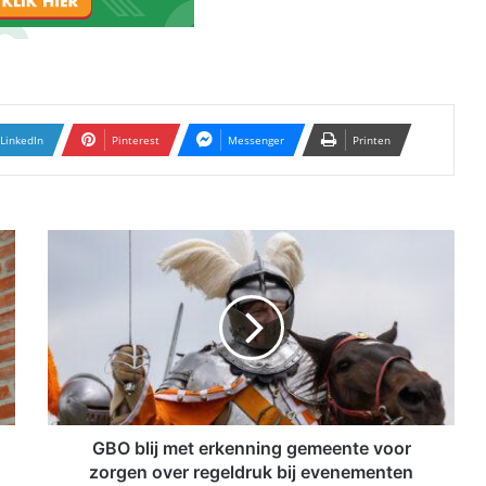
LinkedIn
Pinterest
Messenger
Printen
G
B
O
b
l
i
j
m
e
t
GBO blij met erkenning gemeente voor
e
zorgen over regeldruk bij evenementen