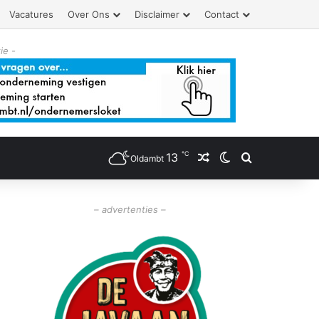
Vacatures
Over Ons
Disclaimer
Contact
ie -
℃
13
Willekeurig artikel
Switch skin
Zoeken
Oldambt
– advertenties –