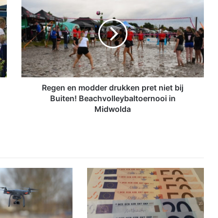
e
g
e
n
e
n
m
o
d
Regen en modder drukken pret niet bij
d
Buiten! Beachvolleybaltoernooi in
e
Midwolda
r
d
r
u
k
k
e
n
p
r