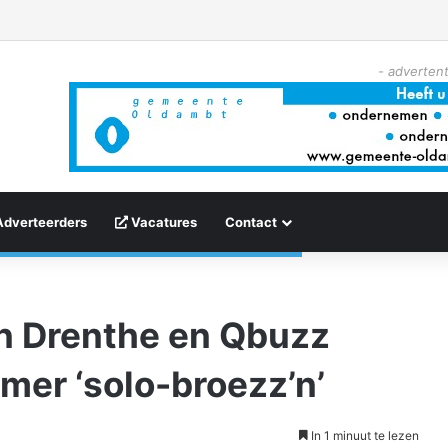
- advertent
Adverteerders
Vacatures
Contact
n Drenthe en Qbuzz
mer ‘solo-broezz’n’
In 1 minuut te lezen