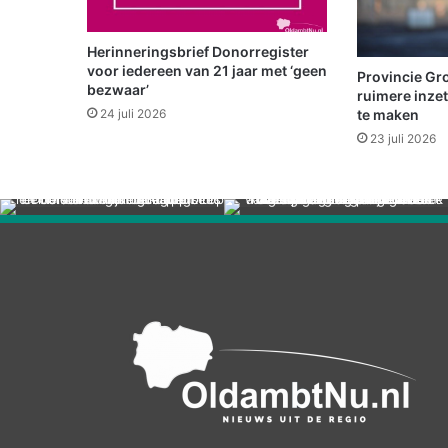
m
o
v
Herinneringsbrief Donorregister
e
voor iedereen van 21 jaar met ‘geen
Provincie Gro
r
bezwaar’
ruimere inze
d
te maken
24 juli 2026
e
23 juli 2026
B
r
u
g
e
n
m
a
a
k
k
a
n
s
o