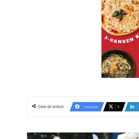
Deel dit artikel:
Facebook
X
G