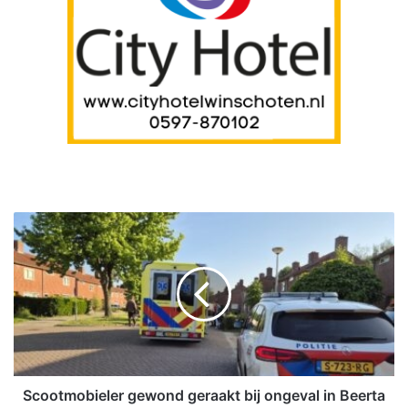
S
c
o
o
t
m
o
b
i
e
Scootmobieler gewond geraakt bij ongeval in Beerta