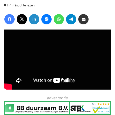
In 1 minuut te lezen
Facebook
X
LinkedIn
Messenger
WhatsApp
Telegram
Deel via Email
- advertentie -