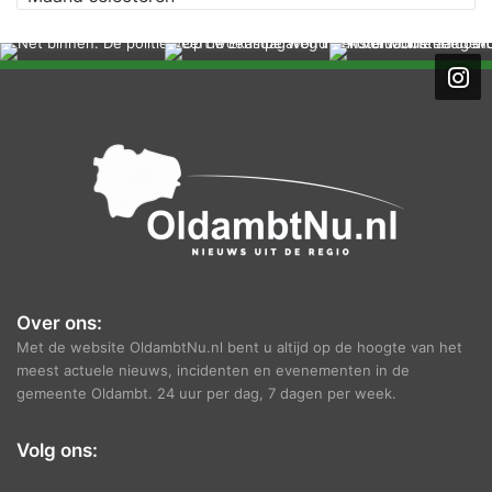
r
c
h
i
e
f
Over ons:
Met de website OldambtNu.nl bent u altijd op de hoogte van het
meest actuele nieuws, incidenten en evenementen in de
gemeente Oldambt. 24 uur per dag, 7 dagen per week.
Volg ons: