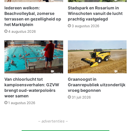
e
e
Iedereen welkom:
Stadspark en Rosarium in
v
r
Beachvolleybal, zomerse
Winschoten vanuit de lucht
a
v
terrassen en gezelligheid op
prachtig vastgelegd
l
het Marktplein
a
3 augustus 2026
i
k
4 augustus 2026
n
a
B
n
e
t
e
i
r
e
t
m
a
e
Van chloorlucht tot
Graanoogst in
t
kampioensverhalen: GZVW
Graanrepubliek uitzonderlijk
P
brengt oud-waterpoloërs
vroeg begonnen
o
weer samen
31 juli 2026
w
1 augustus 2026
e
r
b
– advertenties –
o
x