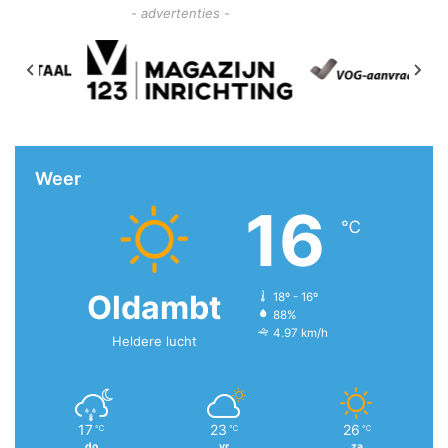
- advertenties -
Weer
16
℃
Oldambt
18º - 16º
88%
4.97 km/h
Heldere lucht
17
23
26
℃
℃
℃
do
vr
za