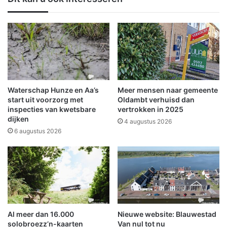
d
o
e
n
d
d
i
4
e
D
r
a
e
a
n
g
a
s
Waterschap Hunze en Aa’s
Meer mensen naar gemeente
r
e
start uit voorzorg met
Oldambt verhuisd dan
t
d
inspecties van kwetsbare
vertrokken in 2025
s
dijken
a
4 augustus 2026
k
g
6 augustus 2026
o
2
s
(
t
w
e
o
n
e
:
n
n
s
Al meer dan 16.000
Nieuwe website: Blauwestad
i
d
solobroezz’n-kaarten
Van nul tot nu
e
a