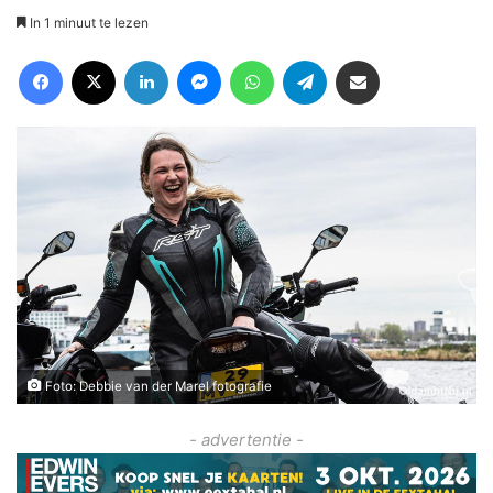
In 1 minuut te lezen
Facebook
X
LinkedIn
Messenger
WhatsApp
Telegram
Deel via Email
Foto: Debbie van der Marel fotografie
- advertentie -