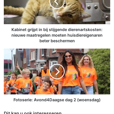
n
e
t
g
r
i
Kabinet grijpt in bij stijgende dierenartskosten:
j
nieuwe maatregelen moeten huisdiereigenaren
p
beter beschermen
t
i
F
n
o
b
t
i
o
j
s
s
e
t
r
i
i
j
e
g
:
Fotoserie: Avond4Daagse dag 2 (woensdag)
e
A
n
v
Dit kan u ook interesseren