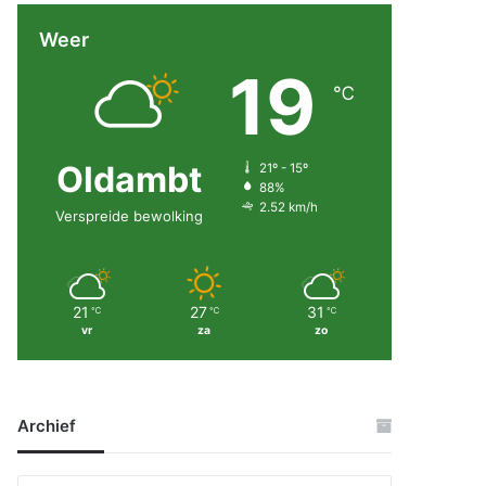
Weer
19
℃
Oldambt
21º - 15º
88%
2.52 km/h
Verspreide bewolking
21
27
31
℃
℃
℃
vr
za
zo
Archief