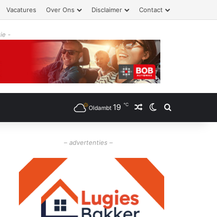
Vacatures
Over Ons
Disclaimer
Contact
ie -
℃
19
Willekeurig artikel
Switch skin
Zoeken
Oldambt
– advertenties –