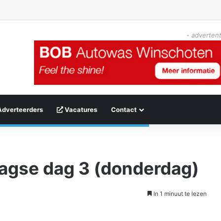
- advertent
Adverteerders
Vacatures
Contact
agse dag 3 (donderdag)
In 1 minuut te lezen