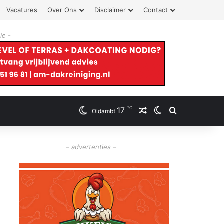
Vacatures
Over Ons
Disclaimer
Contact
ie -
℃
17
Willekeurig artikel
Switch skin
Zoeken
Oldambt
– advertenties –