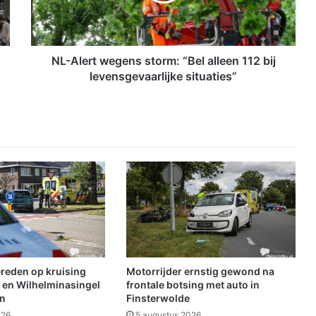
e
r
t
w
e
NL-Alert wegens storm: “Bel alleen 112 bij
g
levensgevaarlijke situaties”
e
n
s
s
t
o
r
m
:
“
B
e
l
ereden op kruising
Motorrijder ernstig gewond na
a
 en Wilhelminasingel
frontale botsing met auto in
l
en
Finsterwolde
l
026
5 augustus 2026