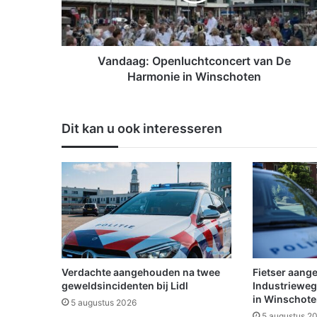
a
g
:
O
p
Vandaag: Openluchtconcert van De
e
Harmonie in Winschoten
n
l
u
Dit kan u ook interesseren
c
h
t
c
o
n
c
e
r
t
Verdachte aangehouden na twee
Fietser aang
v
geweldsincidenten bij Lidl
Industrieweg
a
in Winschot
5 augustus 2026
n
5 augustus 2