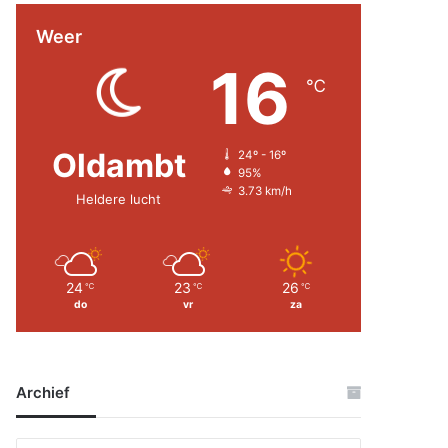
Weer
16
℃
Oldambt
24º - 16º
95%
3.73 km/h
Heldere lucht
24
23
26
℃
℃
℃
do
vr
za
Archief