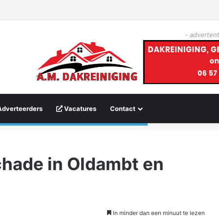
- advertent
Adverteerders
Vacatures
Contact
chade in Oldambt en
In minder dan een minuut te lezen