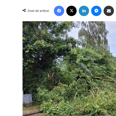
Facebook
X
LinkedIn
Messenger
Deel via Email
Deel dit artikel: