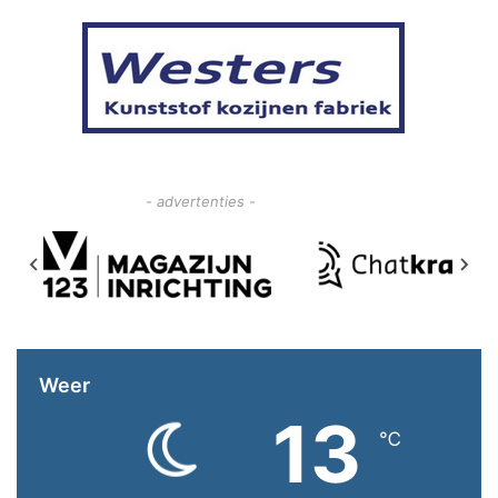
- advertenties -
Weer
13
℃