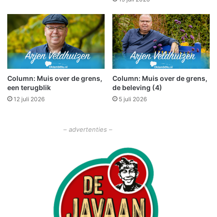
o
v
l
a
l
n
e
B
g
o
a
u
’
w
s
Column: Muis over de grens,
Column: Muis over de grens,
s
een terugblik
de beleving (4)
e
r
12 juli 2026
5 juli 2026
v
i
c
– advertenties –
e
H
a
r
r
i
e
W