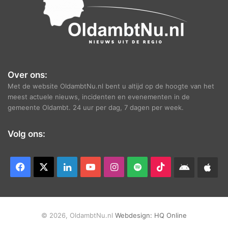
Over ons:
Met de website OldambtNu.nl bent u altijd op de hoogte van het
meest actuele nieuws, incidenten en evenementen in de
gemeente Oldambt. 24 uur per dag, 7 dagen per week.
Volg ons:
Facebook
X
LinkedIn
YouTube
Instagram
Spotify
TikTok
Android
App
app
Ap
© 2026, OldambtNu.nl
Webdesign:
HQ Online