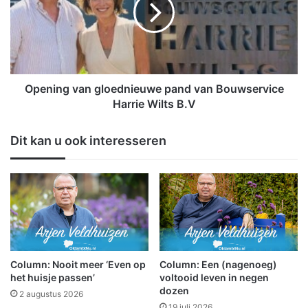
n
r
i
e
n
t
g
e
v
k
a
e
n
Opening van gloednieuwe pand van Bouwservice
n
g
Harrie Wilts B.V
v
l
o
o
Dit kan u ook interesseren
o
e
r
d
o
n
v
i
e
e
r
u
l
w
e
e
d
p
Column: Nooit meer ‘Even op
Column: Een (nagenoeg)
e
a
het huisje passen’
voltooid leven in negen
n
n
dozen
2 augustus 2026
c
d
19 juli 2026