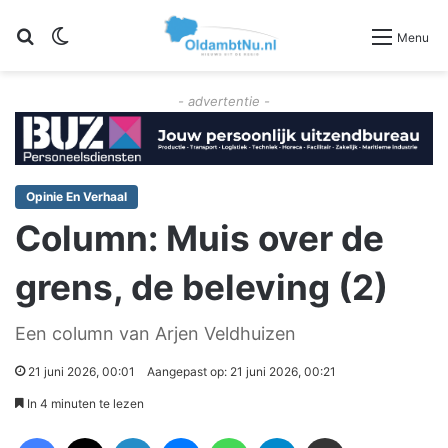
Zoeken
Switch skin
Menu
- advertentie -
Opinie En Verhaal
Column: Muis over de
grens, de beleving (2)
Een column van Arjen Veldhuizen
21 juni 2026, 00:01
Aangepast op: 21 juni 2026, 00:21
In 4 minuten te lezen
Facebook
X
LinkedIn
Messenger
WhatsApp
Telegram
Deel via Email