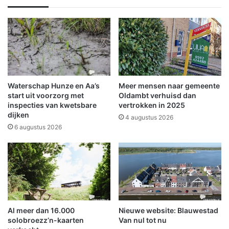
e
o
r
e
l
k
e
a
e
c
J
t
O
i
1
e
Waterschap Hunze en Aa’s
Meer mensen naar gemeente
0
b
start uit voorzorg met
Oldambt verhuisd dan
i
inspecties van kwetsbare
vertrokken in 2025
dijken
j
4 augustus 2026
O
6 augustus 2026
l
d
a
m
b
t
m
Al meer dan 16.000
Nieuwe website: Blauwestad
e
solobroezz’n-kaarten
Van nul tot nu
e