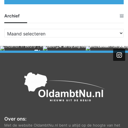
Archief
A
r
c
h
i
e
f
Over ons:
Met de website OldambtNu.nl bent u altijd op de hoogte van het