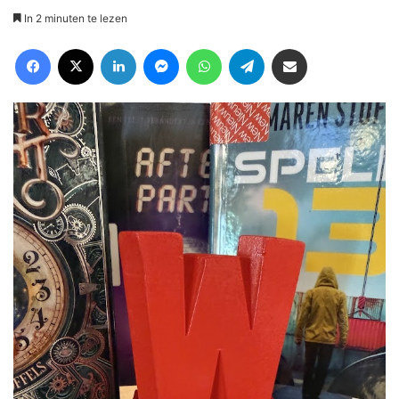
In 2 minuten te lezen
Facebook
X
LinkedIn
Messenger
WhatsApp
Telegram
Deel via Email