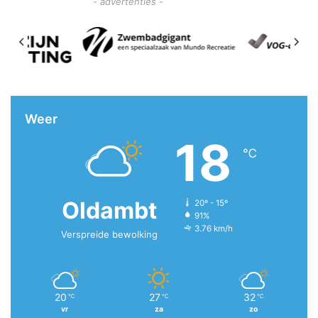
- advertenties -
Weer
18
℃
Oldambt
20º - 15º
91%
3.76 km/h
Verspreide bewolking
20
27
32
℃
℃
℃
vr
za
zo