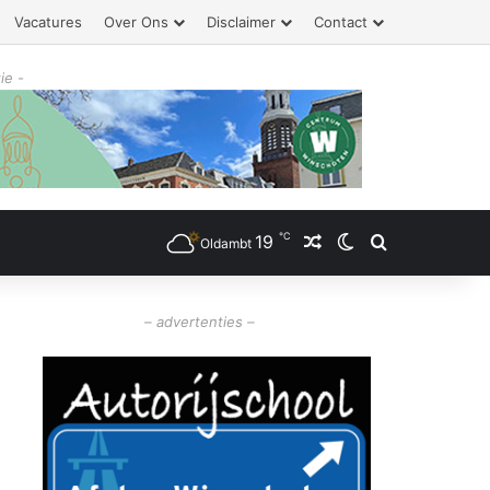
Vacatures
Over Ons
Disclaimer
Contact
ie -
℃
19
Willekeurig artikel
Switch skin
Zoeken
Oldambt
– advertenties –