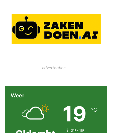
- advertenties -
Weer
19
℃
21º - 15º