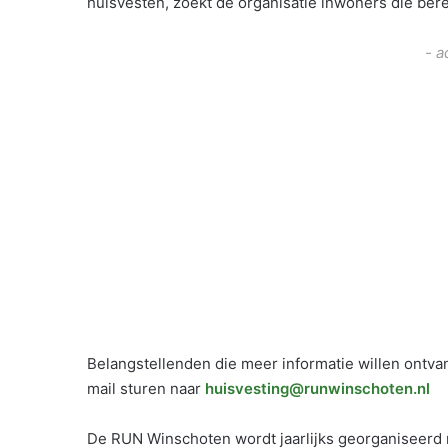
huisvesten, zoekt de organisatie inwoners die berei
- a
Belangstellenden die meer informatie willen ontva
mail sturen naar
huisvesting@runwinschoten.nl
De RUN Winschoten wordt jaarlijks georganiseerd met