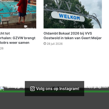
a
g
m
o
r
g
e
ht tot
Oldambt Bokaal 2026 bij VVS
n
rhalen: GZVW brengt
Oostwold in teken van Geert Meijer
2
loërs weer samen
28 juli 2026
4
026
j
u
n
i
t
o
t
8
Volg ons op Instagram!
:
0
0
u