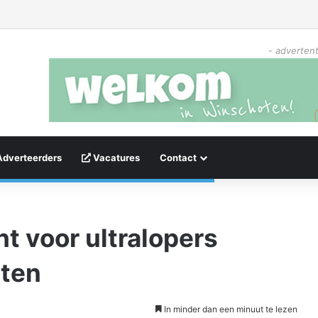
- advertent
Adverteerders
Vacatures
Contact
t voor ultralopers
oten
In minder dan een minuut te lezen