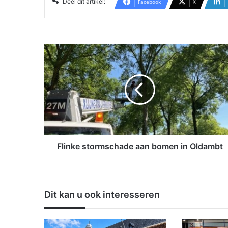
Deel dit artikel:
Facebook
X
F
l
i
n
k
e
s
t
o
r
Flinke stormschade aan bomen in Oldambt
m
s
c
h
Dit kan u ook interesseren
a
d
e