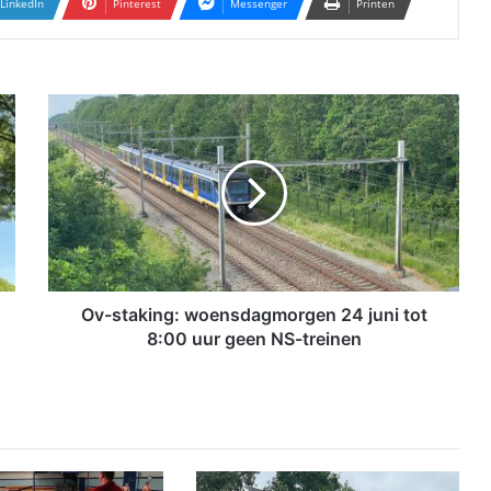
LinkedIn
Pinterest
Messenger
Printen
O
v
-
s
t
a
k
i
n
g
Ov-staking: woensdagmorgen 24 juni tot
:
8:00 uur geen NS-treinen
w
o
e
n
s
d