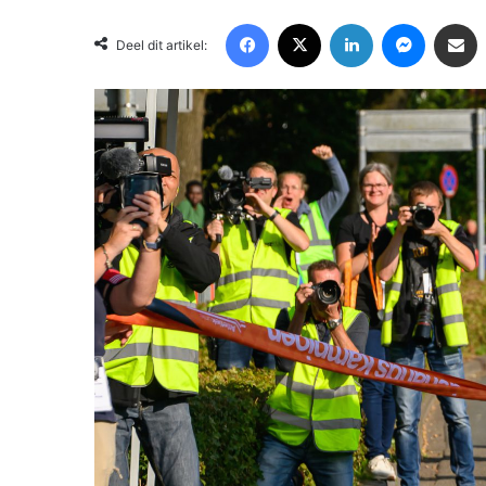
Facebook
X
LinkedIn
Messenger
Deel via Email
Deel dit artikel: