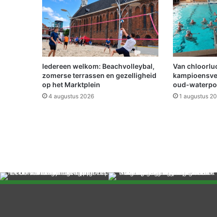
a
a
n
b
o
m
e
Iedereen welkom: Beachvolleybal,
Van chloorluc
n
zomerse terrassen en gezelligheid
kampioensve
i
op het Marktplein
oud-waterpo
n
4 augustus 2026
1 augustus 2
O
l
d
a
m
b
t