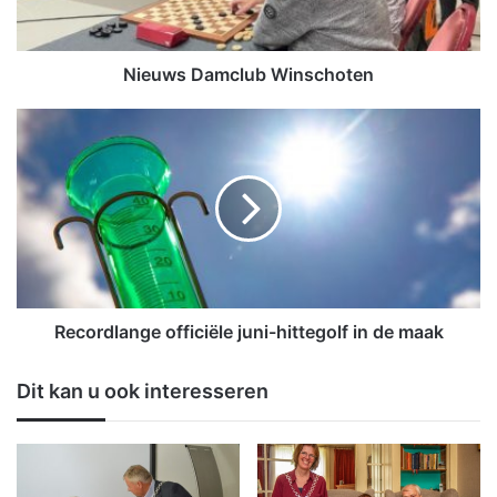
D
a
m
c
Nieuws Damclub Winschoten
l
u
R
b
e
W
c
i
o
n
r
s
d
c
l
h
a
o
n
t
g
Recordlange officiële juni-hittegolf in de maak
e
e
n
o
Dit kan u ook interesseren
f
f
i
c
i