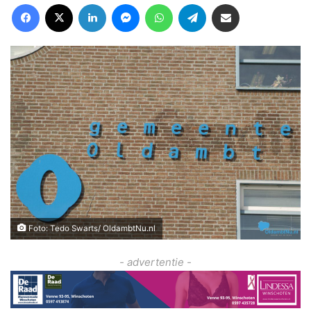
Facebook
X
LinkedIn
Messenger
WhatsApp
Telegram
Deel via Email
Foto: Tedo Swarts/ OldambtNu.nl
- advertentie -