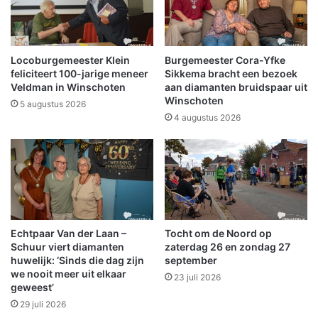
ë
l
e
j
Locoburgemeester Klein
Burgemeester Cora-Yfke
u
feliciteert 100-jarige meneer
Sikkema bracht een bezoek
n
Veldman in Winschoten
aan diamanten bruidspaar uit
Winschoten
i
5 augustus 2026
-
4 augustus 2026
h
i
t
t
e
g
o
Echtpaar Van der Laan –
Tocht om de Noord op
l
Schuur viert diamanten
zaterdag 26 en zondag 27
f
huwelijk: ‘Sinds die dag zijn
september
i
we nooit meer uit elkaar
23 juli 2026
n
geweest’
d
29 juli 2026
e