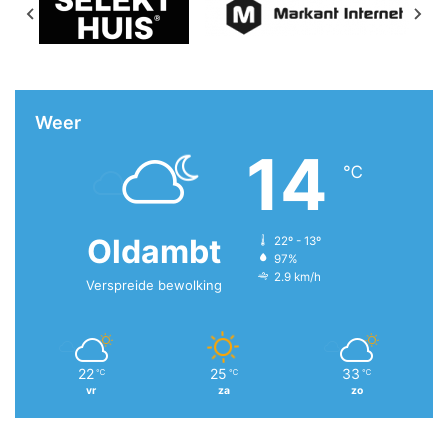
Weer
14
℃
Oldambt
22º - 13º
97%
2.9 km/h
Verspreide bewolking
22
25
33
℃
℃
℃
vr
za
zo