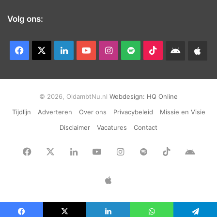
Volg ons:
Facebook
X
LinkedIn
YouTube
Instagram
Spotify
TikTok
Android
App
app
Ap
© 2026, OldambtNu.nl
Webdesign:
HQ Online
Tijdlijn
Adverteren
Over ons
Privacybeleid
Missie en Visie
Disclaimer
Vacatures
Contact
Facebook
X
LinkedIn
YouTube
Instagram
Spotify
TikTok
Andr
app
Apple
App