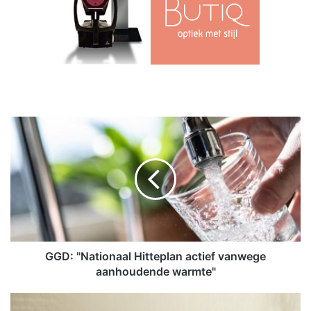
G
G
D
:
"
N
a
t
i
o
GGD: "Nationaal Hitteplan actief vanwege
n
aanhoudende warmte"
a
a
E