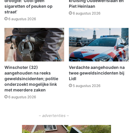
droogte: ‘Gooi geen
kruising Oudewerfslaan en
e
r
sigaretten of peuken op
Piet Heinlaan
a
straat’
t
6 augustus 2026
a
6
6 augustus 2026
n
0
h
-
o
j
u
a
d
r
e
i
n
g
Winschoter (32)
Verdachte aangehouden na
d
h
aangehouden na reeks
twee geweldsincidenten bij
e
u
geweldsincidenten; politie
Lidl
w
w
onderzoekt mogelijke link
5 augustus 2026
a
e
met meerdere zaken
r
l
6 augustus 2026
m
i
t
j
e
k
– advertenties –
"
i
n
S