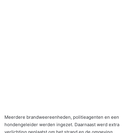
Meerdere brandweereenheden, politieagenten en een
hondengeleider werden ingezet. Daarnaast werd extra
verlichting geplaatst om het strand en de omgeving