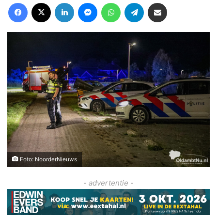
Facebook
X
LinkedIn
Messenger
WhatsApp
Telegram
Deel via Email
Foto: NoorderNieuws
- advertentie -