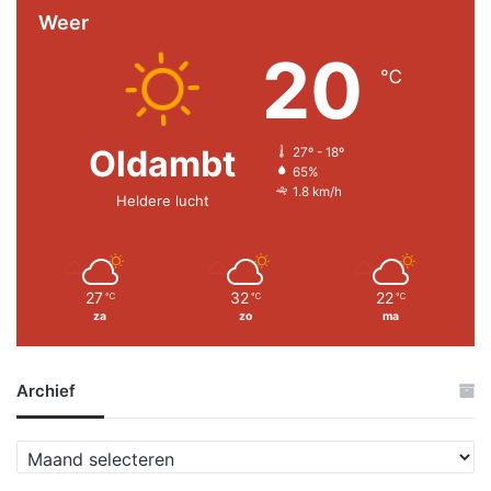
Weer
20
℃
Oldambt
27º - 18º
65%
1.8 km/h
Heldere lucht
27
32
22
℃
℃
℃
za
zo
ma
Archief
A
r