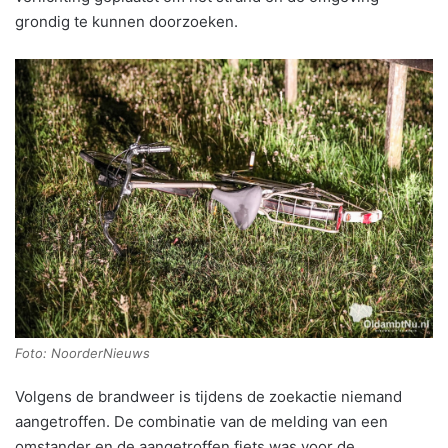
grondig te kunnen doorzoeken.
Foto: NoorderNieuws
Volgens de brandweer is tijdens de zoekactie niemand
aangetroffen. De combinatie van de melding van een
omstander en de aangetroffen fiets was voor de