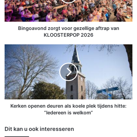
a
v
o
n
d
Bingoavond zorgt voor gezellige aftrap van
z
KLOOSTERPOP 2026
o
r
K
g
e
t
r
v
k
o
e
o
n
r
o
g
p
e
e
z
n
Kerken openen deuren als koele plek tijdens hitte:
e
e
“Iedereen is welkom”
l
n
l
d
Dit kan u ook interesseren
i
e
g