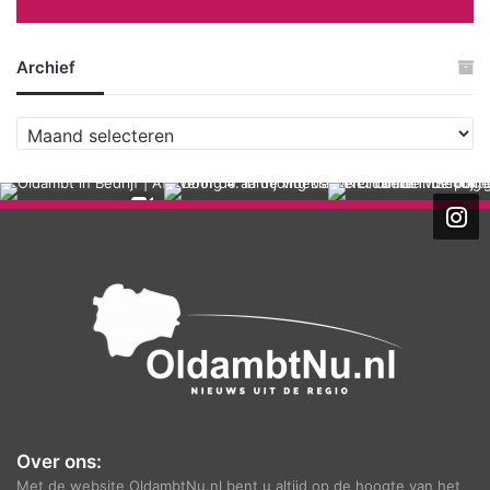
Archief
A
r
c
h
i
e
f
Over ons:
Met de website OldambtNu.nl bent u altijd op de hoogte van het