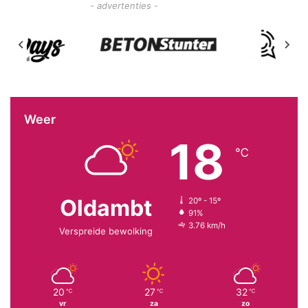
- advertenties -
Weer
18
℃
Oldambt
20º - 15º
91%
3.76 km/h
Verspreide bewolking
20
27
32
℃
℃
℃
vr
za
zo