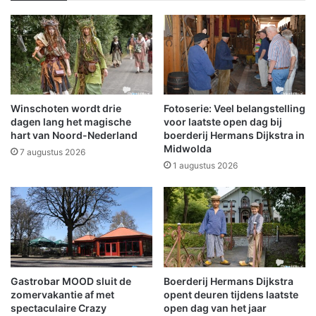
u
e
r
a
e
f
n
t
a
r
l
a
s
p
k
Winschoten wordt drie
Fotoserie: Veel belangstelling
v
o
dagen lang het magische
voor laatste open dag bij
a
e
hart van Noord-Nederland
boerderij Hermans Dijkstra in
n
Midwolda
l
7 augustus 2026
K
e
1 augustus 2026
L
p
O
l
O
e
S
k
T
t
E
i
R
j
Gastrobar MOOD sluit de
Boerderij Hermans Dijkstra
P
d
zomervakantie af met
opent deuren tijdens laatste
O
e
spectaculaire Crazy
open dag van het jaar
P
n