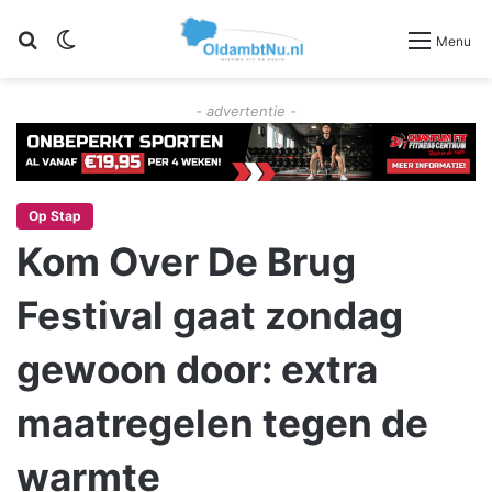
Zoeken
Switch skin
Menu
- advertentie -
Op Stap
Kom Over De Brug
Festival gaat zondag
gewoon door: extra
maatregelen tegen de
warmte