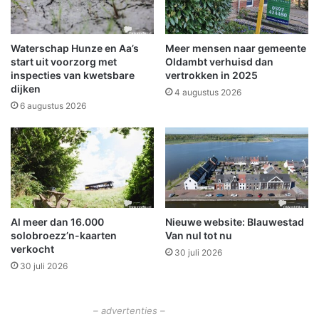
s
g
t
e
r
z
Waterschap Hunze en Aa’s
Meer mensen naar gemeente
e
e
start uit voorzorg met
Oldambt verhuisd dan
m
l
inspecties van kwetsbare
vertrokken in 2025
d
dijken
l
4 augustus 2026
i
6 augustus 2026
g
e
a
f
t
r
a
Al meer dan 16.000
Nieuwe website: Blauwestad
p
solobroezz’n-kaarten
Van nul tot nu
v
verkocht
30 juli 2026
a
30 juli 2026
n
K
L
– advertenties –
O