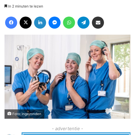
In 2 minuten te lezen
Facebook
X
LinkedIn
Messenger
WhatsApp
Telegram
Deel via Email
Foto: ingezonden
- advertentie -