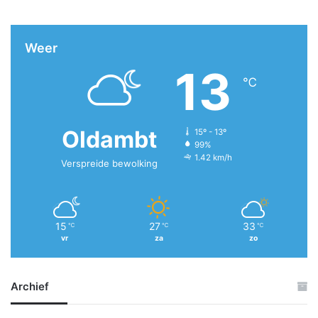
Weer
13
℃
Oldambt
15º - 13º
99%
1.42 km/h
Verspreide bewolking
15
27
33
℃
℃
℃
vr
za
zo
Archief