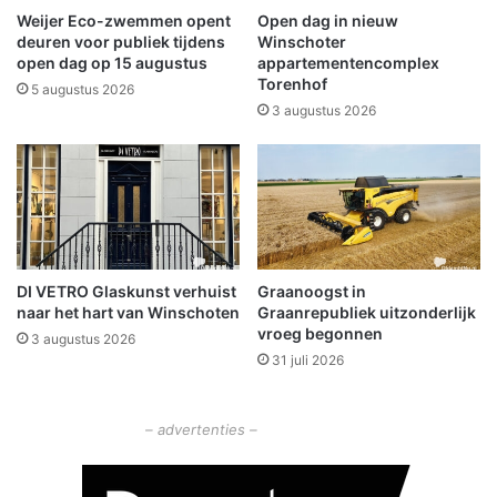
v
n
Weijer Eco-zwemmen opent
Open dag in nieuw
i
G
deuren voor publiek tijdens
Winschoter
g
o
open dag op 15 augustus
appartementencomplex
o
Torenhof
e
5 augustus 2026
p
d
3 augustus 2026
p
E
a
t
p
e
i
n
e
'
r
v
,
a
m
DI VETRO Glaskunst verhuist
Graanoogst in
n
naar het hart van Winschoten
Graanrepubliek uitzonderlijk
a
s
vroeg begonnen
a
3 augustus 2026
t
r
31 juli 2026
a
u
r
i
t
– advertenties –
t
i
v
n
o
O