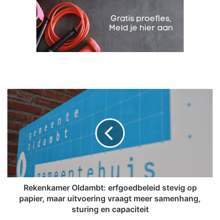
R
e
k
e
n
k
a
m
e
r
Rekenkamer Oldambt: erfgoedbeleid stevig op
O
papier, maar uitvoering vraagt meer samenhang,
l
sturing en capaciteit
d