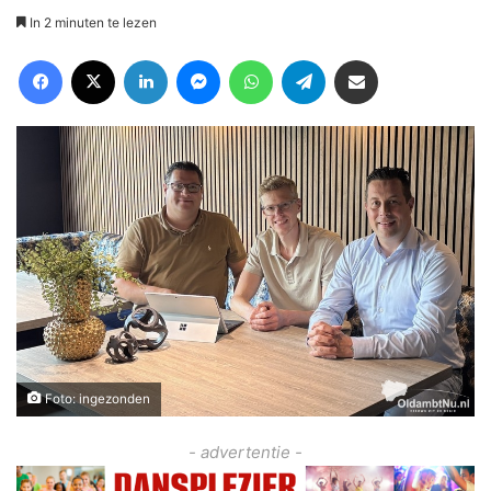
In 2 minuten te lezen
Facebook
X
LinkedIn
Messenger
WhatsApp
Telegram
Deel via Email
Foto: ingezonden
- advertentie -