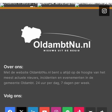
c
h
i
e
f
Over ons:
Met de website OldambtNu.nl bent u altijd op de hoogte van het
meest actuele nieuws, incidenten en evenementen in de
gemeente Oldambt. 24 uur per dag, 7 dagen per week.
Volg ons:
Facebook
X
LinkedIn
YouTube
Instagram
Spotify
TikTok