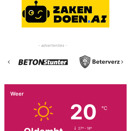
- advertenties -
Weer
20
℃
27º - 18º