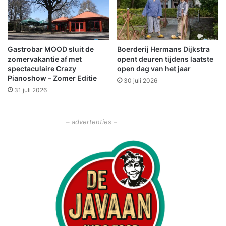
e
g
e
e
l
s
b
t
Gastrobar MOOD sluit de
Boerderij Hermans Dijkstra
e
r
zomervakantie af met
opent deuren tijdens laatste
l
e
spectaculaire Crazy
open dag van het jaar
a
m
Pianoshow – Zomer Editie
30 juli 2026
n
d
31 juli 2026
g
s
t
– advertenties –
e
l
l
i
n
g