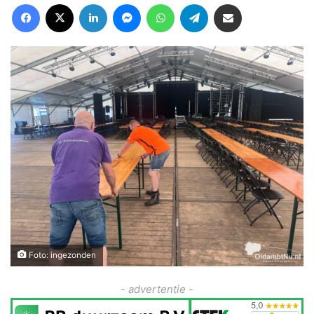
Facebook
X
LinkedIn
Messenger
WhatsApp
Telegram
Deel via Email
Foto: ingezonden
- advertentie -