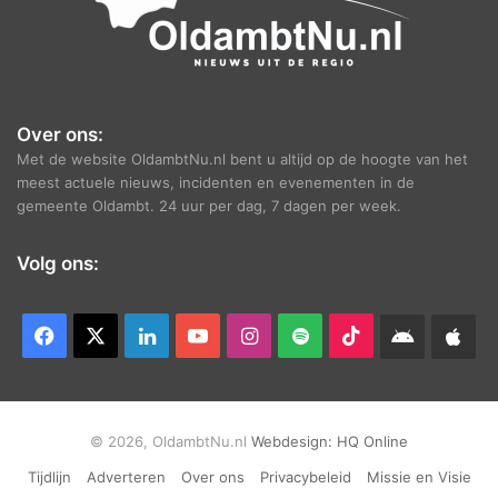
Over ons:
Met de website OldambtNu.nl bent u altijd op de hoogte van het
meest actuele nieuws, incidenten en evenementen in de
gemeente Oldambt. 24 uur per dag, 7 dagen per week.
Volg ons:
Facebook
X
LinkedIn
YouTube
Instagram
Spotify
TikTok
Android
App
app
Ap
© 2026, OldambtNu.nl
Webdesign:
HQ Online
Tijdlijn
Adverteren
Over ons
Privacybeleid
Missie en Visie