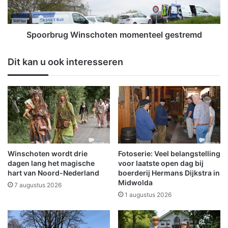
e
r
e
u
n
g
t
W
Spoorbrug Winschoten momenteel gestremd
e
i
i
n
Dit kan u ook interesseren
n
s
N
c
i
h
e
o
u
t
w
e
o
n
l
m
d
o
Winschoten wordt drie
Fotoserie: Veel belangstelling
a
m
dagen lang het magische
voor laatste open dag bij
t
e
hart van Noord-Nederland
boerderij Hermans Dijkstra in
r
Midwolda
n
7 augustus 2026
e
t
1 augustus 2026
k
e
t
e
v
l