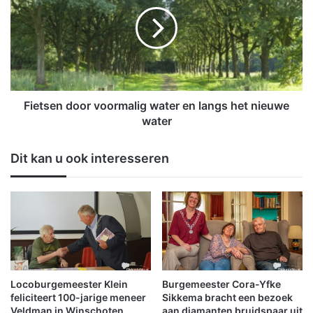
e
e
r
t
g
s
s
e
t
n
r
d
o
o
o
o
Fietsen door voormalig water en langs het nieuwe
m
r
water
t
v
v
o
Dit kan u ook interesseren
o
o
l
r
d
m
o
a
o
l
r
i
t
g
r
w
o
a
Locoburgemeester Klein
Burgemeester Cora-Yfke
p
t
feliciteert 100-jarige meneer
Sikkema bracht een bezoek
i
e
Veldman in Winschoten
aan diamanten bruidspaar uit