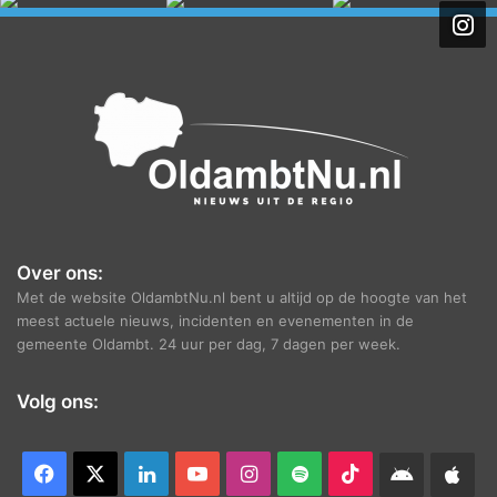
h
i
e
f
Over ons:
Met de website OldambtNu.nl bent u altijd op de hoogte van het
meest actuele nieuws, incidenten en evenementen in de
gemeente Oldambt. 24 uur per dag, 7 dagen per week.
Volg ons:
Facebook
X
LinkedIn
YouTube
Instagram
Spotify
TikTok
Android
App