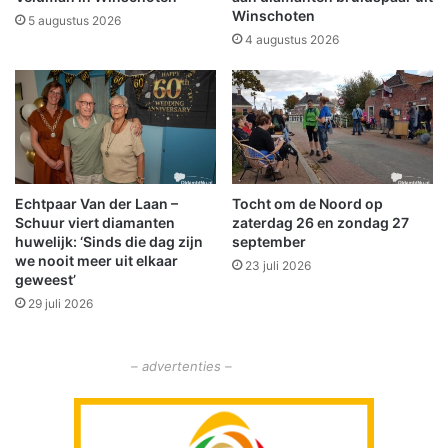
s
Winschoten
r
5 augustus 2026
c
e
4 augustus 2026
h
n
e
l
h
a
i
n
t
g
t
s
e
h
Echtpaar Van der Laan –
Tocht om de Noord op
e
Schuur viert diamanten
zaterdag 26 en zondag 27
t
huwelijk: ‘Sinds die dag zijn
september
n
we nooit meer uit elkaar
23 juli 2026
i
geweest’
e
29 juli 2026
u
w
e
– advertenties –
w
a
t
e