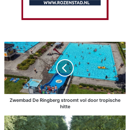
Z
w
e
m
b
a
d
D
e
R
Zwembad De Ringberg stroomt vol door tropische
i
hitte
n
g
F
b
i