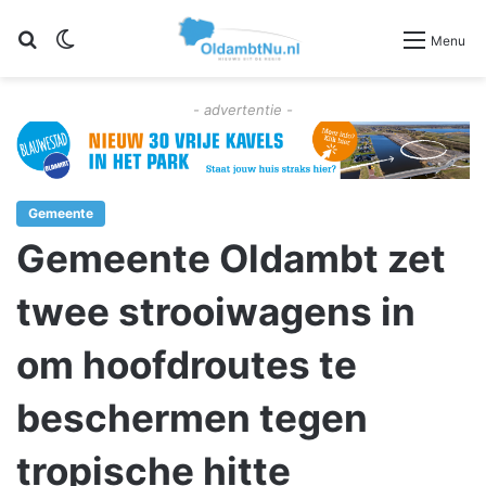
Zoeken
Switch skin
Menu
- advertentie -
Gemeente
Gemeente Oldambt zet
twee strooiwagens in
om hoofdroutes te
beschermen tegen
tropische hitte