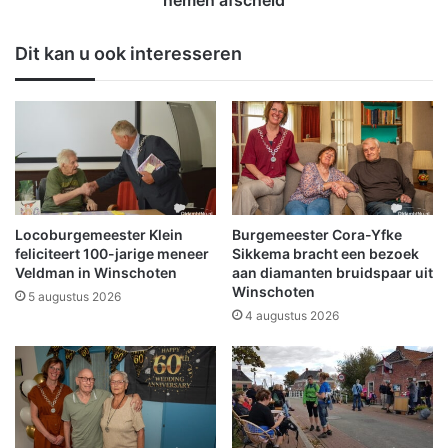
nemen afscheid
a
m
l
e
Dit kan u ook interesseren
l
e
e
s
n
t
i
e
n
r
G
F
r
e
o
m
n
k
Locoburgemeester Klein
Burgemeester Cora-Yfke
i
e
feliciteert 100-jarige meneer
Sikkema bracht een bezoek
n
N
Veldman in Winschoten
aan diamanten bruidspaar uit
g
Winschoten
a
5 augustus 2026
e
p
4 augustus 2026
n
e
:
n
s
h
t
a
i
a
j
r