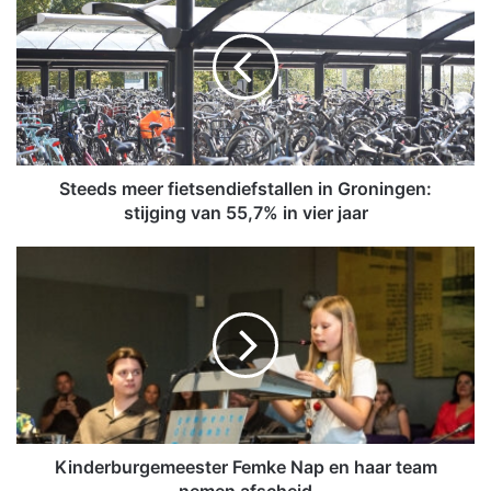
t
e
e
d
s
m
e
e
r
Steeds meer fietsendiefstallen in Groningen:
f
stijging van 55,7% in vier jaar
i
e
K
t
i
s
n
e
d
n
e
d
r
i
b
e
u
f
r
s
g
Kinderburgemeester Femke Nap en haar team
t
e