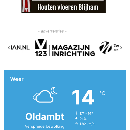
- advertenties -
Weer
14
℃
Oldambt
17º - 14º
94%
1.82 km/h
Verspreide bewolking