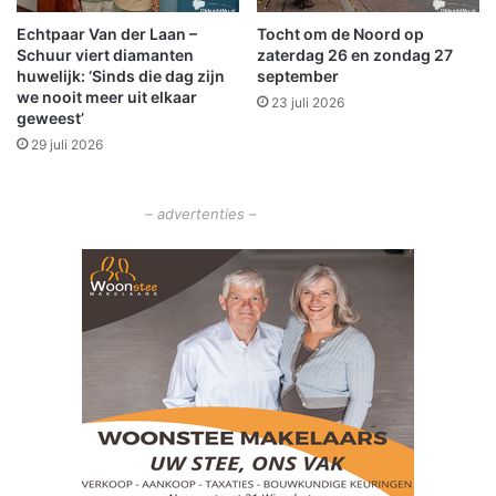
g
t
Echtpaar Van der Laan –
Tocht om de Noord op
i
e
Schuur viert diamanten
zaterdag 26 en zondag 27
n
a
huwelijk: ‘Sinds die dag zijn
september
g
m
we nooit meer uit elkaar
23 juli 2026
v
n
geweest’
a
e
29 juli 2026
n
m
5
e
5
n
– advertenties –
,
a
7
f
%
s
i
c
n
h
v
e
i
i
e
d
r
j
a
a