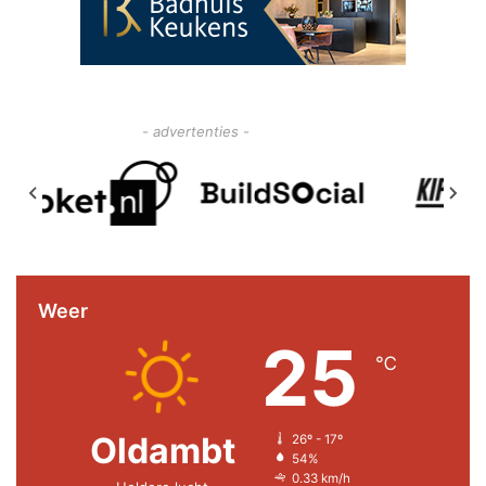
- advertenties -
Weer
25
℃
Oldambt
26º - 17º
54%
0.33 km/h