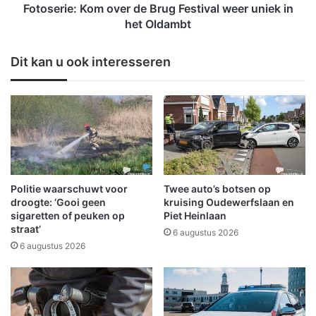
n
:
Fotoserie: Kom over de Brug Festival weer uniek in
s
K
het Oldambt
,
o
d
m
Dit kan u ook interesseren
e
o
b
v
e
e
l
r
e
d
v
e
i
B
n
r
g
u
Politie waarschuwt voor
Twee auto’s botsen op
(
g
droogte: ‘Gooi geen
kruising Oudewerfslaan en
3
F
sigaretten of peuken op
Piet Heinlaan
)
straat’
e
6 augustus 2026
s
6 augustus 2026
t
i
v
a