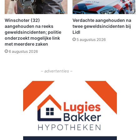
l
w
e
Winschoter (32)
Verdachte aangehouden na
e
aangehouden na reeks
twee geweldsincidenten bij
r
geweldsincidenten; politie
Lidl
u
onderzoekt mogelijke link
5 augustus 2026
n
met meerdere zaken
i
6 augustus 2026
e
k
i
– advertenties –
n
h
e
t
O
l
d
a
m
b
t