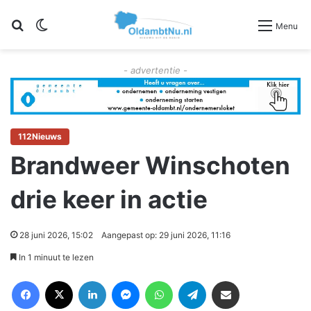
Zoeken
Switch skin
Menu
- advertentie -
112Nieuws
Brandweer Winschoten
drie keer in actie
28 juni 2026, 15:02
Aangepast op: 29 juni 2026, 11:16
In 1 minuut te lezen
Facebook
X
LinkedIn
Messenger
WhatsApp
Telegram
Deel via Email