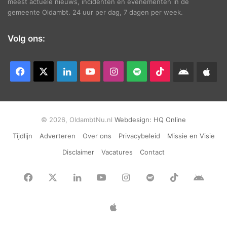
meest actuele nieuws, incidenten en evenementen in de
gemeente Oldambt. 24 uur per dag, 7 dagen per week.
Volg ons:
Facebook
X
LinkedIn
YouTube
Instagram
Spotify
TikTok
Android
App
app
Ap
© 2026, OldambtNu.nl
Webdesign:
HQ Online
Tijdlijn
Adverteren
Over ons
Privacybeleid
Missie en Visie
Disclaimer
Vacatures
Contact
Facebook
X
LinkedIn
YouTube
Instagram
Spotify
TikTok
Andr
app
Apple