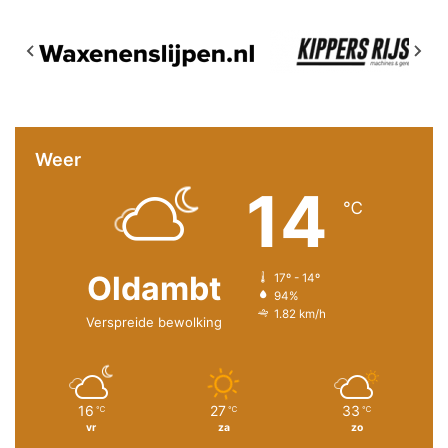
Weer
14
℃
Oldambt
17º - 14º
94%
1.82 km/h
Verspreide bewolking
16
27
33
℃
℃
℃
vr
za
zo