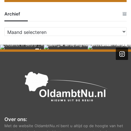
Archief
A
r
c
h
i
e
f
Over ons:
Met de website OldambtNu.nl bent u altijd op de hoogte van het