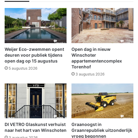
K
w
C
e
L
s
e
u
t
b
t
s
e
i
r
d
Weijer Eco-zwemmen opent
Open dag in nieuw
w
i
deuren voor publiek tijdens
Winschoter
i
e
open dag op 15 augustus
appartementencomplex
e
Torenhof
m
5 augustus 2026
s
o
3 augustus 2026
v
g
e
e
r
l
k
i
o
j
e
k
l
h
DI VETRO Glaskunst verhuist
Graanoogst in
e
e
naar het hart van Winschoten
Graanrepubliek uitzonderlijk
n
d
vroeg begonnen
d
3 augustus 2026
e