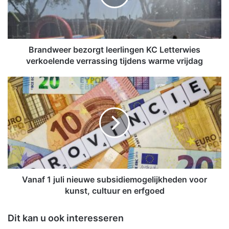
w
e
e
r
b
Brandweer bezorgt leerlingen KC Letterwies
e
verkoelende verrassing tijdens warme vrijdag
z
o
V
r
a
g
n
t
a
l
f
e
1
e
j
r
u
l
l
i
i
Vanaf 1 juli nieuwe subsidiemogelijkheden voor
n
n
kunst, cultuur en erfgoed
g
i
e
e
Dit kan u ook interesseren
n
u