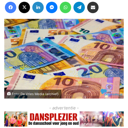
Facebook
X
LinkedIn
Messenger
WhatsApp
Telegram
Deel via Email
Foto: De Vries Media (archief)
- advertentie -