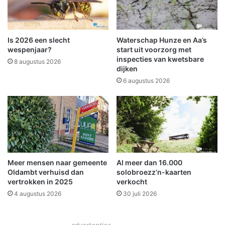
j
i
k
v
h
i
e
t
Is 2026 een slecht
Waterschap Hunze en Aa’s
d
e
wespenjaar?
start uit voorzorg met
e
i
inspecties van kwetsbare
8 augustus 2026
n
dijken
t
v
e
6 augustus 2026
o
n
o
v
r
o
k
o
u
r
n
k
s
i
Meer mensen naar gemeente
Al meer dan 16.000
t
d
Oldambt verhuisd dan
solobroezz’n-kaarten
,
s
vertrokken in 2025
verkocht
c
e
4 augustus 2026
30 juli 2026
u
n
l
t
t
i
– advertenties –