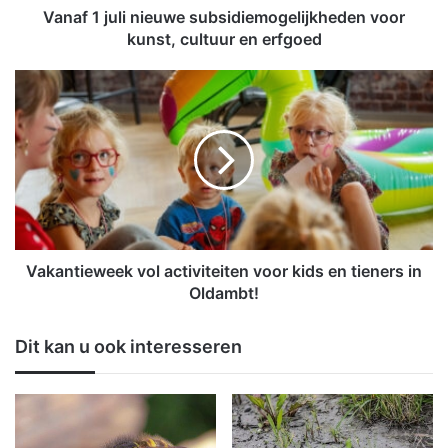
i
Vanaf 1 juli nieuwe subsidiemogelijkheden voor
n
kunst, cultuur en erfgoed
i
e
V
u
a
w
k
e
a
s
n
u
t
b
i
s
e
i
w
d
e
Vakantieweek vol activiteiten voor kids en tieners in
i
e
Oldambt!
e
k
m
v
Dit kan u ook interesseren
o
o
g
l
e
a
l
c
i
t