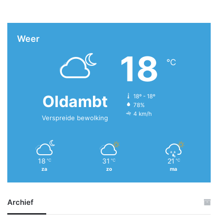
Weer
18
℃
Oldambt
18º - 18º
78%
4 km/h
Verspreide bewolking
18
31
21
℃
℃
℃
za
zo
ma
Archief