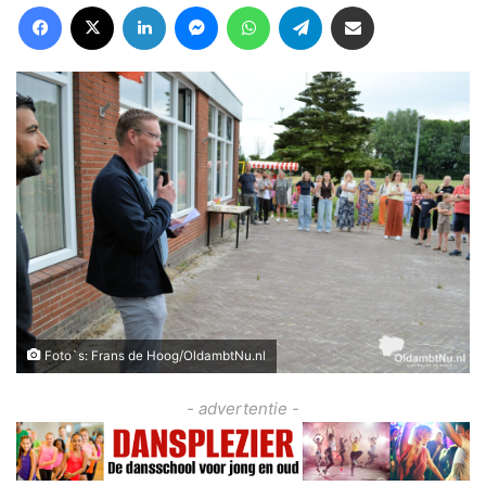
Facebook
X
LinkedIn
Messenger
WhatsApp
Telegram
Deel via Email
Foto`s: Frans de Hoog/OldambtNu.nl
- advertentie -