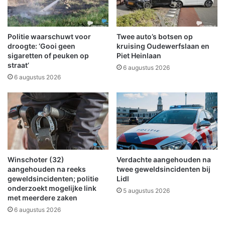
e
o
k
n
e
z
n
e
Politie waarschuwt voor
Twee auto’s botsen op
d
n
droogte: ‘Gooi geen
kruising Oudewerfslaan en
a
:
sigaretten of peuken op
Piet Heinlaan
f
straat’
'
6 augustus 2026
m
R
6 augustus 2026
e
o
t
n
7
d
x
j
7
e
t
Z
o
u
Winschoter (32)
Verdachte aangehouden na
e
m
aangehouden na reeks
twee geweldsincidenten bij
r
m
geweldsincidenten; politie
Lidl
n
e
onderzoekt mogelijke link
5 augustus 2026
o
r
met meerdere zaken
o
:
6 augustus 2026
i
Z
e