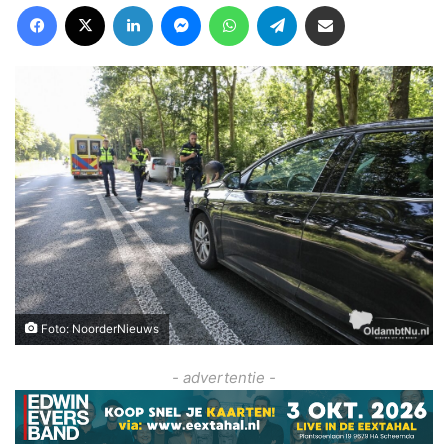
Facebook
X
LinkedIn
Messenger
WhatsApp
Telegram
Deel via Email
Foto: NoorderNieuws
- advertentie -