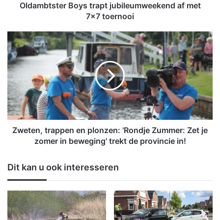
e
Oldambtster Boys trapt jubileumweekend af met
r
7x7 toernooi
B
o
Z
y
w
s
e
t
t
r
e
a
n
p
,
t
t
j
r
u
a
Zweten, trappen en plonzen: 'Rondje Zummer: Zet je
b
p
zomer in beweging' trekt de provincie in!
i
p
l
e
Dit kan u ook interesseren
e
n
u
e
m
n
w
p
e
l