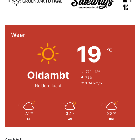
Weer
19
℃
Oldambt
27º - 18º
75%
1.34 km/h
Heldere lucht
27
32
22
℃
℃
℃
za
zo
ma
Archief