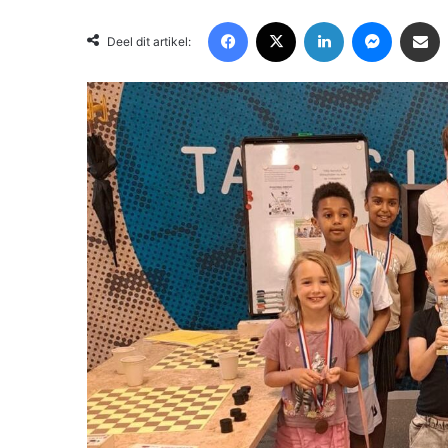
Facebook
X
LinkedIn
Messenger
Deel via Email
Deel dit artikel: