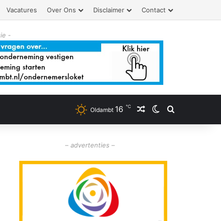
Vacatures
Over Ons
Disclaimer
Contact
ie -
℃
16
Willekeurig artikel
Switch skin
Zoeken
Oldambt
– advertenties –