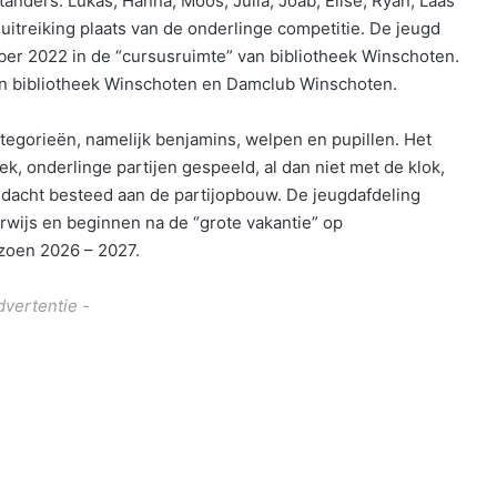
nders. Lukas, Hanna, Moos, Julia, Joab, Elise, Ryan, Laas
itreiking plaats van de onderlinge competitie. De jeugd
er 2022 in de “cursusruimte” van bibliotheek Winschoten.
n bibliotheek Winschoten en Damclub Winschoten.
tegorieën, namelijk benjamins, welpen en pupillen. Het
k, onderlinge partijen gespeeld, al dan niet met de klok,
ndacht besteed aan de partijopbouw. De jeugdafdeling
erwijs en beginnen na de “grote vakantie” op
zoen 2026 – 2027.
dvertentie -