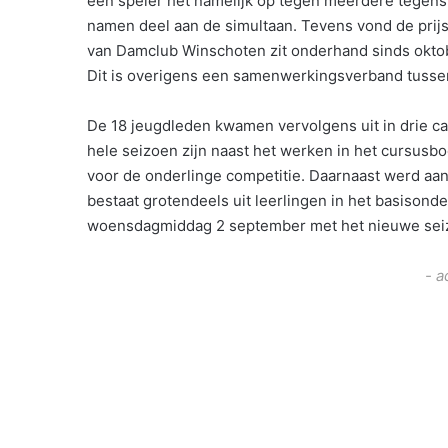
één speler het namelijk op tegen meerdere tegensta
namen deel aan de simultaan. Tevens vond de prijsu
van Damclub Winschoten zit onderhand sinds oktob
Dit is overigens een samenwerkingsverband tusse
De 18 jeugdleden kwamen vervolgens uit in drie ca
hele seizoen zijn naast het werken in het cursusboe
voor de onderlinge competitie. Daarnaast werd aa
bestaat grotendeels uit leerlingen in het basisond
woensdagmiddag 2 september met het nieuwe sei
- a