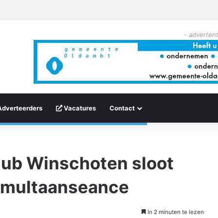
- advertent
Adverteerders
Vacatures
Contact
ub Winschoten sloot
simultaanseance
In 2 minuten te lezen