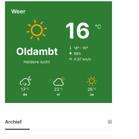
Weer
16
℃
Oldambt
18º - 16º
88%
4.97 km/h
Heldere lucht
17
23
26
℃
℃
℃
do
vr
za
Archief