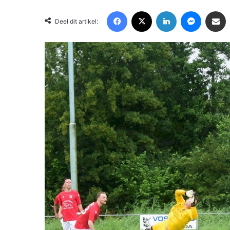
Facebook
X
LinkedIn
Messenger
Deel via Email
Deel dit artikel: