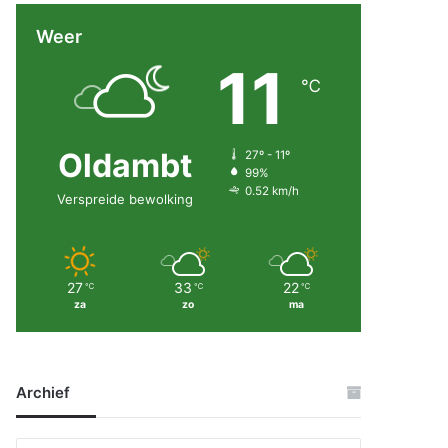
Weer
11
℃
Oldambt
27º - 11º
99%
0.52 km/h
Verspreide bewolking
27
33
22
℃
℃
℃
za
zo
ma
Archief