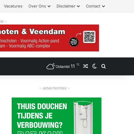
Vacatures
Over Ons
Disclaimer
Contact
ie -
℃
11
Willekeurig artikel
Switch skin
Zoeken
Oldambt
– advertenties –