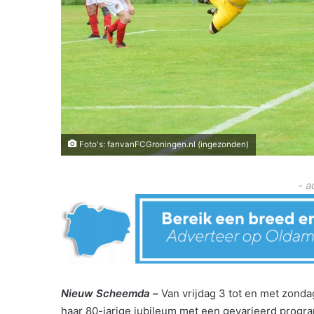
Foto's: fanvanFCGroningen.nl (ingezonden)
- a
Nieuw Scheemda –
Van vrijdag 3 tot en met zonda
haar 80-jarige jubileum met een gevarieerd progra