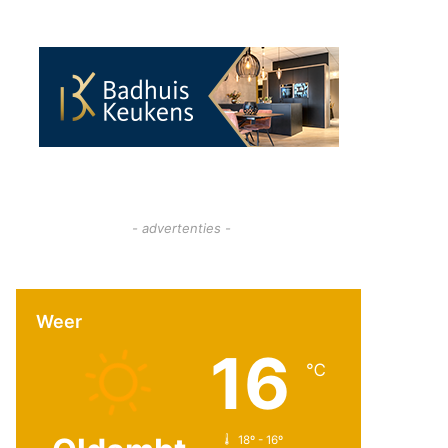
- advertenties -
Weer
16
℃
18º - 16º