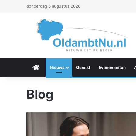
donderdag 6 augustus 2026
Menu Item
Nieuws
Gemist
Evenementen
Blog
W
a
a
r