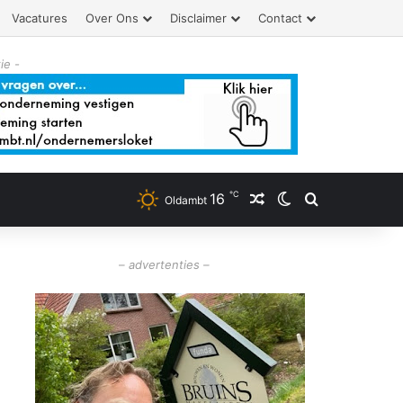
Vacatures
Over Ons
Disclaimer
Contact
ie -
℃
16
Willekeurig artikel
Switch skin
Zoeken
Oldambt
– advertenties –