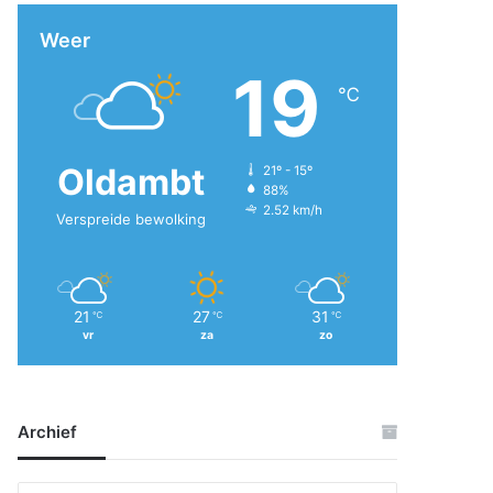
Weer
19
℃
Oldambt
21º - 15º
88%
2.52 km/h
Verspreide bewolking
21
27
31
℃
℃
℃
vr
za
zo
Archief