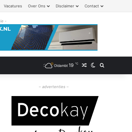
Vacatures
Over Ons
Disclaimer
Contact
ie -
℃
19
Willekeurig artikel
Switch skin
Zoeken
Oldambt
– advertenties –