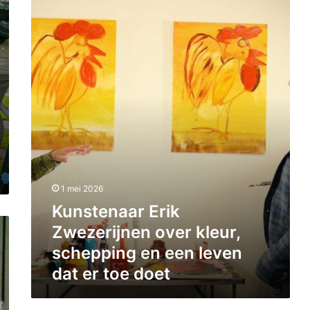
u
n
s
t
e
n
a
a
r
E
r
i
k
1 mei 2026
Z
Kunstenaar Erik
w
e
Zwezerijnen over kleur,
z
schepping en een leven
e
dat er toe doet
r
i
j