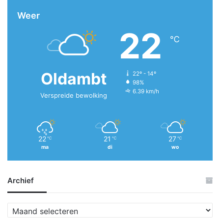
Weer
22
℃
Oldambt
22º - 14º
98%
6.39 km/h
Verspreide bewolking
22
21
27
℃
℃
℃
ma
di
wo
Archief
A
r