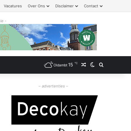
Vacatures
Over Ons
Disclaimer
Contact
ie -
℃
15
Willekeurig artikel
Switch skin
Zoeken
Oldambt
– advertenties –