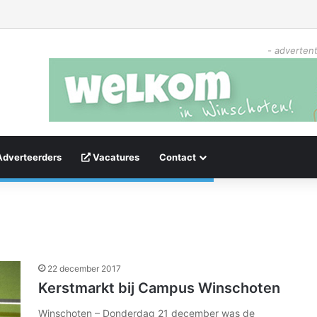
- advertent
Adverteerders
Vacatures
Contact
22 december 2017
Kerstmarkt bij Campus Winschoten
Winschoten – Donderdag 21 december was de