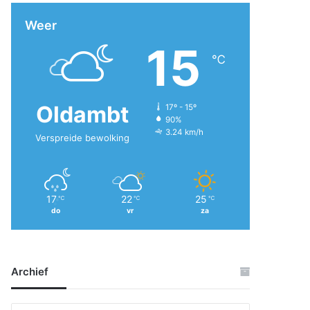
Weer
15
℃
Oldambt
17º - 15º
90%
3.24 km/h
Verspreide bewolking
17
22
25
℃
℃
℃
do
vr
za
Archief