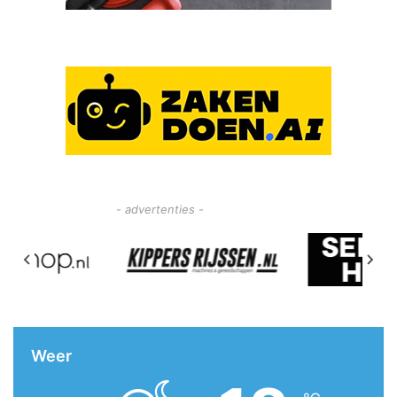
- advertenties -
Weer