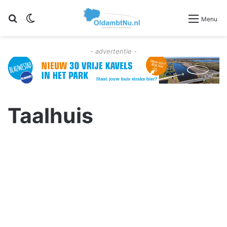
Zoeken
Switch skin
Menu
- advertentie -
Taalhuis