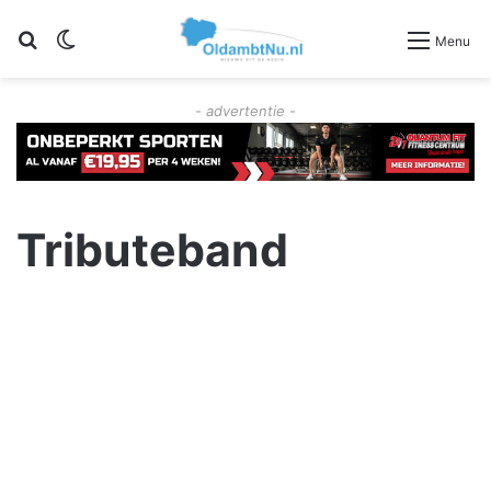
Zoeken
Switch skin
Menu
- advertentie -
Tributeband