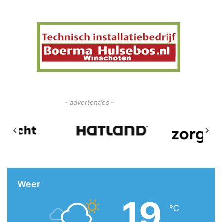
- advertenties -
Weer
19
℃